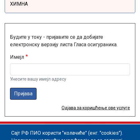
ХИМНА
Будите у току - пријавите се да добијате
електронску верзију листа Гласа осигураника.
Имејл
Унесите вашу имејл адресу
Пријава
Одјава за коришћење ове услуге
Сајт РФ ПИО користи "колачиће" (енг. "cookies").
Footer menu
Политика квалитета
Информатор