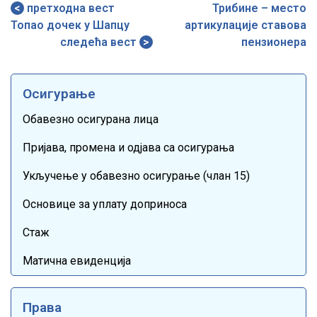
претходна вест
Трибине – место
Топао дочек у Шапцу
артикулације ставова
следећа вест
пензионера
Осигурање
Обавезно осигурана лица
Пријава, промена и одјава са осигурања
Укључење у обавезно осигурање (члан 15)
Основице за уплату доприноса
Стаж
Матична евиденција
Права