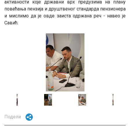
активности које државни врх предузима на плану
повећања пензија и друштвеног стандарда пензионера
и мислимо да је овде заиста одржана реч - навео је
Савић.
Image
Image
Image
Image
mage
Image
Image
Image
Подели