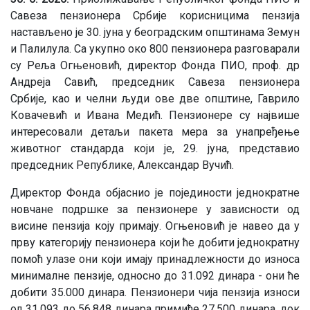
Савеза пензионера Србије корисницима пензија
настављено је 30. јуна у београдским општинама Земун
и Палилула. Са укупно око 800 пензионера разговарали
су Реља Огњеновић, директор Фонда ПИО, проф. др
Андреја Савић, председник Савеза пензионера
Србије, као и челни људи ове две општине, Гаврило
Ковачевић и Ивана Медић. Пензионере су највише
интересовали детаљи пакета мера за унапређење
животног стандарда који је, 29. јуна, представио
председник Републике, Александар Вучић.
Директор Фонда објаснио је појединости једнократне
новчане подршке за пензионере у зависности од
висине пензија коју примају. Огњеновић је навео да у
прву категорију пензионера који ће добити једнократну
помоћ улазе они који имају принадлежности до износа
минималне пензије, односно до 31.092 динара - они ће
добити 35.000 динара. Пензионери чија пензија износи
од 31.093 до 56.848 динара примиће 27.500 динара, док