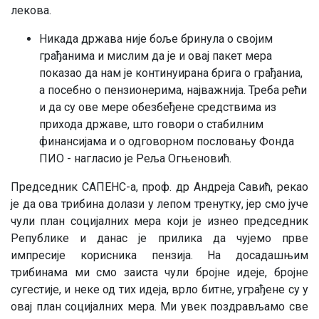
лекова.
Никада држава није боље бринула о својим
грађанима и мислим да је и овај пакет мера
показао да нам је континуирана брига о грађаниа,
а посебно о пензионерима, најважнија. Треба рећи
и да су ове мере обезбеђене средствима из
прихода државе, што говори о стабилним
финансијама и о одговорном пословању Фонда
ПИО - нагласио је Реља Огњеновић.
Председник САПЕНС-а, проф. др Андреја Савић, рекао
је да ова трибина долази у лепом тренутку, јер смо јуче
чули план социјалних мера који је изнео председник
Републике и данас је прилика да чујемо прве
импресије корисника пензија. На досадашњим
трибинама ми смо заиста чули бројне идеје, бројне
сугестије, и неке од тих идеја, врло битне, уграђене су у
овај план социјалних мера. Ми увек поздрављамо све