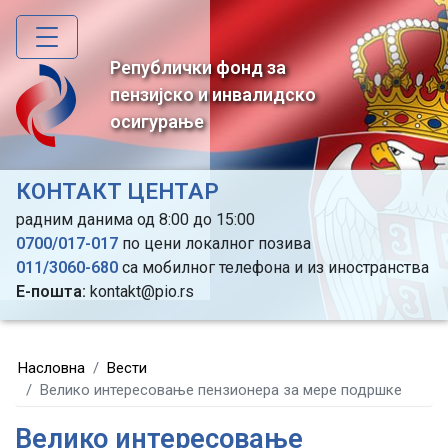
Skip
to
main
Републички фонд за
content
пензијско и инвалидско
осигурање
КОНТАКТ ЦЕНТАР
радним данима од 8:00 до 15:00
0700/017-017
по цени локалног позива
011/3060-680
са мобилног телефона и из иностранства
Е-пошта:
kontakt@pio.rs
Насловна
Вести
Велико интересовање пензионера за мере подршке
Велико интересовање