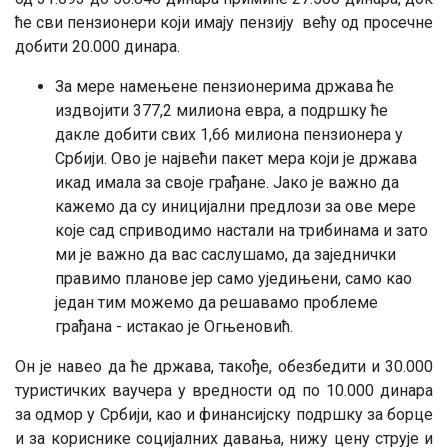
ће сви пензионери који имају пензију већу од просечне
добити 20.000 динара.
За мере намењене пензионерима држава ће
издвојити 377,2 милиона евра, а подршку ће
дакле добити свих 1,66 милиона пензионера у
Србији. Ово је највећи пакет мера који је држава
икад имала за своје грађане. Јако је важно да
кажемо да су иницијални предлози за ове мере
које сад сприводимо настали на трибинама и зато
ми је важно да вас саслушамо, да заједнички
правимо планове јер само уједињени, само као
један тим можемо да решавамо проблеме
грађана - истакао је Огњеновић.
Он је навео да ће држава, такође, обезбедити и 30.000
туристичких ваучера у вредности од по 10.000 динара
за одмор у Србији, као и финансијску подршку за борце
и за кориснике социјалних давања, нижу цену струје и