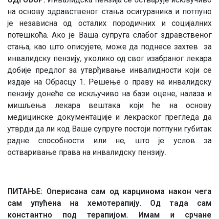
на основу здравственог стања осигураника и потпуно
је независна од осталих породичних и социјалних
потешкоћа. Ако je Ваша супруга слабог здравственог
стања, као што описујете, може да поднесе захтев за
инвалидску пензију, уколико од свог изабраног лекара
добије предлог за утврђивање инвалидности који се
издаје на Обрасцу 1. Решење о праву на инвалидску
пензију донеће се искључиво на бази оцене, налаза и
мишљења лекара вештака који ће на основу
медицинске документације и лекраског прегледа да
утврди да ли код Ваше супруге постоји потпуни губитак
радне способности или не, што је услов за
остваривање права на инвалидску пензију.
ПИТАЊЕ: Оперисана сам од карцинома након чега
сам упућена на хемотерапију. Од тада сам
константно под терапијом. Имам и срчане