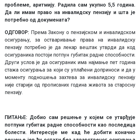
проблеме, аритмију. Радила сам укупно 5,5 година.
Да ли имам право на инвалидску пензију и шта је
потребно од докумената?
ОДГОВОР:
Према Закону о пензијском и инвалидском
осигурању, за остваривање права на инвалидску
пензију потребно је да лекар вештак утврди да код
осигураника постоји потпун губитак радне способности.
Други услов је да осигураник има најмање пет година
стажа осигурања за који су уплаћени доприноси и да у
моменту подношења захтева за инвалидску пензију
није старији од прописаних година живота за старосну
пензију.
ПИТАЊЕ: Добио сам решење у којем се утврђује
потпуни губитак радне способности као последица
болести. Интересује ме кад ће добити коначно
решење јер ћу остати без здравственог осигурања