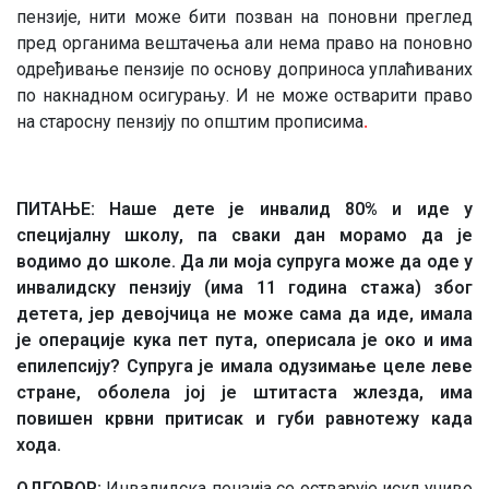
пензије, нити може бити позван на поновни преглед
пред органима вештачења али нема право на поновно
одређивање пензије по основу доприноса уплаћиваних
по накнадном осигурању. И не може остварити право
на старосну пензију по општим прописима
.
ПИТАЊЕ: Наше дете је инвалид 80% и иде у
специјалну школу, па сваки дан морамо да је
водимо до школе. Да ли моја супруга може да оде у
инвалидску пензију (има 11 година стажа) због
детета, јер девојчица не може сама да иде, имала
је операције кука пет пута, оперисала је око и има
епилепсију? Супруга је имала одузимање целе леве
стране, оболела јој је штитаста жлезда, има
повишен крвни притисак и губи равнотежу када
хода.
ОДГОВОР:
Инвалидска пензија се остварује искључиво