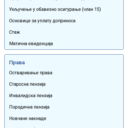
Укључење у обавезно осигурање (члан 15)
Основице за уплату доприноса
Стаж
Матична евиденција
Права
Остваривање права
Старосна пензија
Инвалидска пензија
Породична пензија
Новчане накнаде