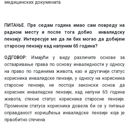
медицинских докумената.
ПИТАЊЕ. Пре седам година имао сам повреду на
радном месту и после тога добио инвалидску
пензију. Интересује ме да ли бих могао да добијем
старосну пензију кад напуним 65 година?
ОДГОВОР:
Имајући у виду различите основе за
остваривање права по основу инвалидности у односу
на право по годинима живота, као и другачији статус
корисника инвалидске пензије, у односу на корисника
старосне пензије, не постоји законски основ да
корисник инвалидске пензије, кад напуни 65 годинa
живота, стекне статус корисника старосне пензије.
Променом статуса корисника довела би се у питање
оправданост коришћења инвалидске пензије која је
првобитно стечена.