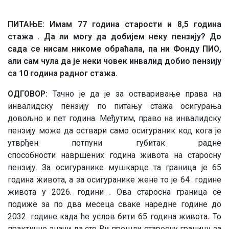
ПИТАЊЕ: Имам 77 година старости и 8,5 година
стажа . Да ли могу да добијем неку пензију? До
сада се нисам никоме обраћала, па ни Фонду ПИО,
али сам чула да је неки човек инвалид добио пензију
са 10 година радног стажа.
ОДГОВОР:
Тачно је да је за остваривање права на
инвалидску пензију по питању стажа осигурања
довољно и пет година. Међутим, право на инвалидску
пензију може да оствари само осигураник код кога је
утврђен потпуни губитак радне
способности навршених година живота на старосну
пензију. За осигуранике мушкарце та граница је 65
година живота, а за осигуранике жене то је 64 године
живота у 2026. години . Ова староснa граница се
подиже за по два месеца сваке наредне године до
2032. године када ће услов бити 65 година живота
То
.
практично значи да сте Ви прешли старосну границу за