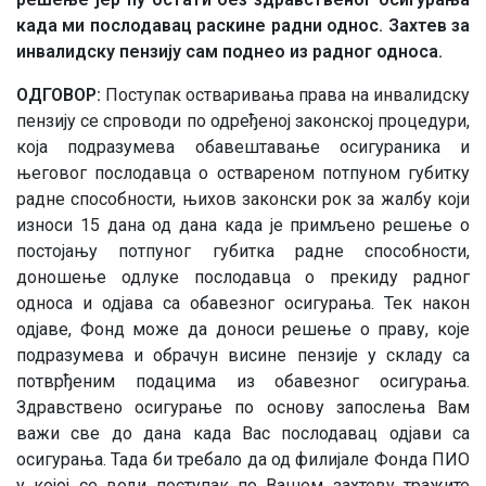
када ми послодавац раскине радни однос. Захтев за
инвалидску пензију сам поднео из радног односа.
ОДГОВОР:
Поступак остваривања права на инвалидску
пензију се спроводи по одређеној законској процедури,
која подразумева обавештавање осигураника и
његовог послодавца о оствареном потпуном губитку
радне способности, њихов законски рок за жалбу који
износи 15 дана од дана када је примљено решење о
постојању потпуног губитка радне способности,
доношење одлуке послодавца о прекиду радног
односа и одјава са обавезног осигурања. Тек након
одјаве, Фонд може да доноси решење о праву, које
подразумева и обрачун висине пензије у складу са
потврђеним подацима из обавезног осигурања.
Здравствено осигурање по основу запослења Вам
важи све до дана када Вас послодавац одјави са
осигурања. Тада би требало да од филијале Фонда ПИО
у којој се води поступак по Вашем захтеву тражите