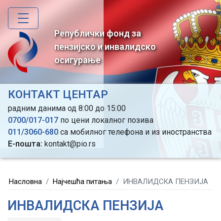
Skip
to
main
Републички фонд за
content
пензијско и инвалидско
осигурање
КОНТАКТ ЦЕНТАР
радним данима од 8:00 до 15:00
0700/017-017
по цени локалног позива
011/3060-680
са мобилног телефона и из иностранства
Е-пошта:
kontakt@pio.rs
Насловна
Најчешћа питања
ИНВАЛИДСКА ПЕНЗИЈА
ИНВАЛИДСКА ПЕНЗИЈА