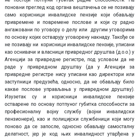
поновни преглед код органа вештачења се не позивају
само корисници инвалидске пензије који обављају
привремене и повремене послове и који су радно
ангажовани по уговору о делу или другим уговорима
по основу којих остварују уговорену накнаду. Такође се
не позивају ни корисници инвалидске пензије, уписани
као оснивачи и власници привредног друштва (д.о.о.) у
Агенцији за привредне регистре, под условом да не
раде у привредном друштву (да у Агенцији за
привредне регистре нису уписани као директори или
заступници предузећа, односно, да не обављају било
какве послове управљања у привредном друштву).
Изузетак су и корисници инвалидске пензије
остварене по основу потпуног губитка способности за
професионалну војну службу (војни инвалидски
пензионери), као и полицијски службеници који могу
поново да се запосле, односно обављају самосталну
делатност, јер је код њих инвалидност утврђена у