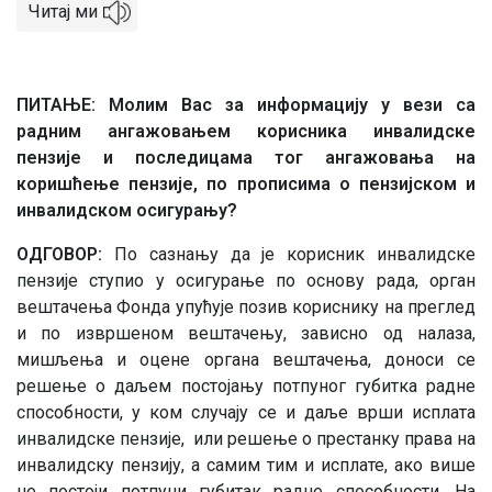
Читај ми
ПИТАЊЕ: Молим Вас за информацију у вези са
радним ангажовањем корисника инвалидске
пензије и последицама тог ангажовања на
коришћење пензије, по прописима о пензијском и
инвалидском осигурању?
ОДГОВОР:
По сазнању да је корисник инвалидске
пензије ступио у осигурање по основу рада, орган
вештачења Фонда упућује позив кориснику на преглед
и по извршеном вештачењу, зависно од налаза,
мишљења и оцене органа вештачења, доноси се
решење о даљем постојању потпуног губитка радне
способности, у ком случају се и даље врши исплата
инвалидске пензије, или решење о престанку права на
инвалидску пензију, а самим тим и исплате, ако више
не постоји потпуни губитак радне способности. На