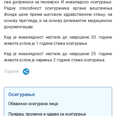
сви доприноси за пензијско И инвалидско осигурање.
Радну способност осигураника органи вештачења
Фонда цене према његовом здравственом стању, на
основу прегледа, и на основу релевантне медицинске
документације.
Кад је инвалидност настала до навршене 20. године
живота услов је 1 година стажа осигурања.
Кад је инвалидност настала до навршене 25. године
живота услов је најмање 2 године стажа осигурања.
Подели
Осигурање
Обавезно осигурана лица
Пријава, промена и одјава са осигурања