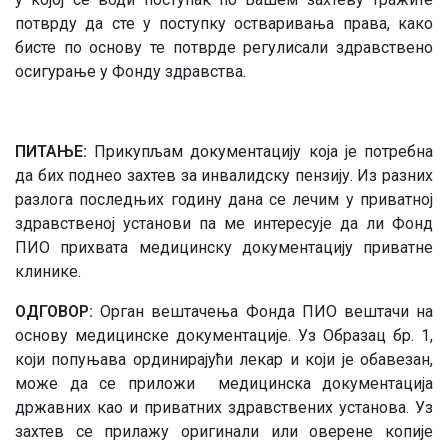
потврду да сте у поступку остваривања права, како
бисте по основу те потврде регулисали здравствено
осигурање у Фонду здравства.
ПИТАЊЕ:
Прикупљам документацију која је потребна
да бих поднео захтев за инвалидску пензију. Из разних
разлога последњих годину дана се лечим у приватној
здравственој установи па ме интересује да ли Фонд
ПИО прихвата медицинску документацију приватне
клинике.
ОДГОВОР:
Орган вештачења Фонда ПИО вештачи на
основу медицинске документације. Уз Образац бр. 1,
који попуњава ординирајући лекар и који је обавезан,
може да се приложи медицинска документација
државних као и приватних здравствених установа. Уз
захтев се прилажу оригинали или оверене копије