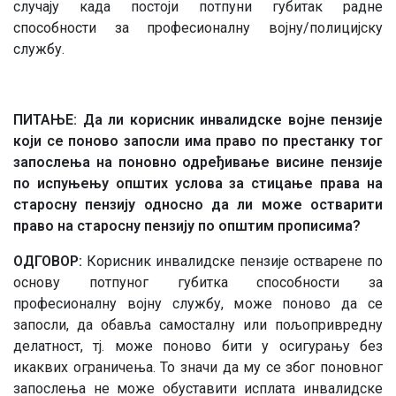
случају када постоји потпуни губитак радне
способности за професионалну војну/полицијску
службу.
ПИТАЊЕ: Да ли корисник инвалидске војне пензије
који се поново запосли има право по престанку тог
запослења на поновно одређивање висине пензије
по испуњењу општих услова за стицање права на
старосну пензију односно да ли може остварити
право на старосну пензију по општим прописима?
ОДГОВОР:
Корисник инвалидске пензије остварене по
основу потпуног губитка способности за
професионалну војну службу, може поново да се
запосли, да обавља самосталну или пољопривредну
делатност, тј. може поново бити у осигурању без
икаквих ограничења. То значи да му се због поновног
запослења не може обуставити исплата инвалидске