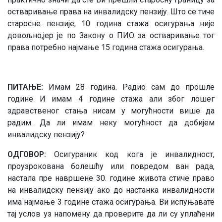
остваривање права на инвалидску пензију. Што се тиче
старосне пензије, 10 година стажа осигурања није
довољно,јер је по Закону о ПИО за остваривање тог
права потребно најмање 15 година стажа осигурања.
ПИТАЊЕ:
Имам 28 година. Радио сам до прошле
године И имам 4 године стажа али због лошег
здравственог стања нисам у могућности више да
радим. Да ли имам неку могућност да добијем
инвалидску пензију?
ОДГОВОР:
Осигураник код кога је инвалидност,
проузрокована болешћу или повредом ван рада,
настала пре навршене 30. године живота стиче право
на инвалидску пензију ако до настанка инвалидности
има најмање 3 године стажа осигурања. Ви испуњавате
тај услов уз напомену да проверите да ли су уплаћени