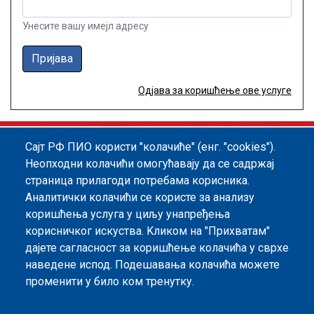
Унесите вашу имејл адресу
Пријава
Одјава за коришћење ове услуге
Сајт РФ ПИО користи "колачиће" (енг. "cookies").
Footer menu
Политика квалитета
Информатор
Неопходни колачићи омогућавају да се садржај
страница прилагоди потребама корисника.
Заштита података о личности
Аналитички колачићи се користе за анализу
Информације од јавног значаја
коришћења услуга у циљу унапређења
корисничког искуства. Kликом на "Прихватам"
Мапа сајта
дајете сагласност за коришћење колачића у сврхе
наведене испод. Подешавања колачића можете
Архива
променити у било ком тренутку.
Политика безбедности информација