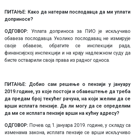
ПИТАЊЕ: Како да натерам послодавца да ми уплати
доприносе?
ОДГОВОР:
Уплата доприноса за ПИО је искључиво
обавеза послодавца. Уколико послодавац не измирује
своје обавезе, обратите се инспекцији рада,
финансијској инспекцији и на крају надлежном суду да
бисте остварили своја права из радног односа.
ПИТАЊЕ: Добио сам решење о пензији у јануару
2019.године, уз које постоји и обавештење да треба
да предам број текућег рачуна, на који желим да се
врши исплата пензије. Да ли могу да се определим
да ми се исплата пензије врши на кућну адресу?
ОДГОВОР:
Почев од 1. јануара 2019. године, у складу са
изменама закона, исплата пензије се врши искључиво