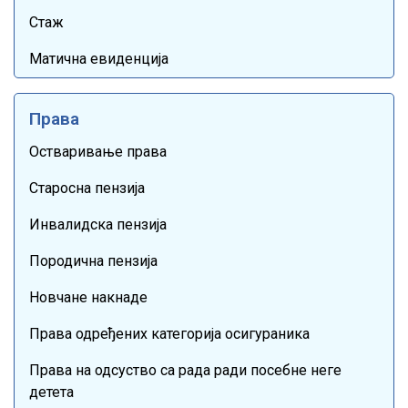
Стаж
Матична евиденција
Права
Остваривање права
Старосна пензија
Инвалидска пензија
Породична пензија
Новчане накнаде
Права одређених категорија осигураника
Права на одсуство са рада ради посебне неге
детета