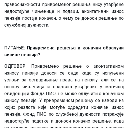
правоснажности привременог решења нису утврђене
недостајуће чињенице и подаци, аконтативни износ
пензије постаје коначан, о чему се доноси решење по
службеној дужности.
ПИТАЊЕ: Привремена решења и коначни обрачуни
висине пензија?
ОДГОВОР:
Привремено решење о аконтативном
износу пензије доноси се онда када су испуњени
услови за остваривање права на пензију, али се, на
основу чињеница и података утврђених у матичној
евиденцији Фонда ПИО, не може одлучити о коначном
износу пензије. У привременом решењу се наводи из
којих разлога није могуће одредити коначан износ
пензије. Фонд ПИО по службеној дужности потражује
недостајуће податке и доноси коначно решење, када
се отклоне разлози привремености решења, односно