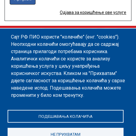
Одјава за коришћење ове услуге
Сајт РФ ПИО користи "колачиће" (енг. "cookies").
Footer menu
Политика квалитета
Информатор
Неопходни колачићи омогућавају да се садржај
страница прилагоди потребама корисника.
Заштита података о личности
Аналитички колачићи се користе за анализу
Информације од јавног значаја
коришћења услуга у циљу унапређења
корисничког искуства. Kликом на "Прихватам"
Мапа сајта
дајете сагласност за коришћење колачића у сврхе
наведене испод. Подешавања колачића можете
Архива
променити у било ком тренутку.
Политика безбедности информација
ПОДЕШАВАЊА КОЛАЧИЋА
НЕ ПРИХВАТАМ