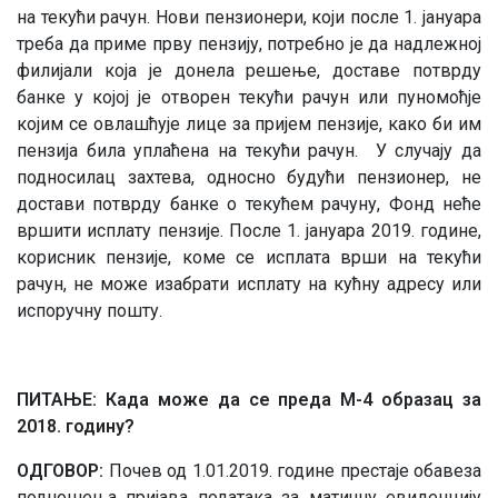
на текући рачун. Нови пензионери, који после 1. јануара
треба да приме прву пензију, потребно је да надлежној
филијали која је донела решење, доставе потврду
банке у којој је отворен текући рачун или пуномоћје
којим се овлашћује лице за пријем пензије, како би им
пензија била уплаћена на текући рачун. У случају да
подносилац захтева, односно будући пензионер, не
достави потврду банке о текућем рачуну, Фонд неће
вршити исплату пензије. После 1. јануара 2019. године,
корисник пензије, коме се исплата врши на текући
рачун, не може изабрати исплату на кућну адресу или
испоручну пошту.
ПИТАЊЕ: Када може да се преда М-4 образац за
2018. годину?
ОДГОВОР:
Почев од 1.01.2019. године престаје обавеза
подношења пријава података за матичну евиденцију