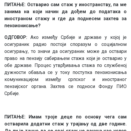
ПИТАЊЕ: Остварио сам стаж у иностранству, па ме
занима на који начин да дођем до података о
иностраном стажу и где да поднесем захтев за
пензионисање?
ОДГОВОР:
Ако између Србије и државе у којој је
осигураник радио постоји споразум о социјалном
осигурању, то значи да осигураник може да оствари
право на пензију сабирањем стажа који је остварио у
обе државе. Процес утврђивања стажа по службеној
дужности обавља се у току поступка пензионисања
комуникацијом између српског и иностраног
пензијског органа. Захтев се подноси Фонду ПИО
Србије.
ПИТАЊЕ: Имам троје деце по основу чега сам
остварила додатни стаж у трајању од две године.
Да ли је тачно да се овај стаж не рачуна као услов