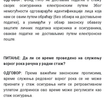
својих осигураника електронским путем. Због
немогућности одговарајуће идентификације лица која
нам се овим путем обраћају (без обзира на достављене
податке), а узимајући у обзир законску обавезу
заштите личних података корисника и осигураника,
овакве податке не достављамо путем електронске
поште.
ПИТАЊЕ: Да ли се време проведено на служењу
војног рока рачуна у радни стаж?
ОДГОВОР:
Према важећим законским прописима,
време служења редовног војног рока се не може
признати у стаж осигурања нити се ретроактивном
уплатом доприноса ово време може регулисати као
стаж осигурања.