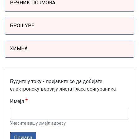
РЕЧНИК ПОЈМОВА
БРОШУРЕ
ХИМНА
Будите у току - пријавите се да добијате
електронску верзију листа Гласа осигураника.
Имејл
Унесите вашу имејл адресу
Пријава