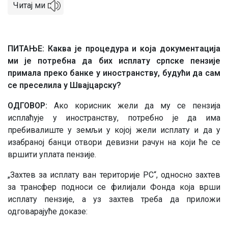
Читај ми
ПИТАЊЕ: Каква је процедура и која документација
ми је потребна да бих исплату српске пензије
примала преко банке у иностранству, будући да сам
се преселила у Швајцарску?
ОДГОВОР:
Ако корисник жели да му се пензија
исплаћује у иностранству, потребно је да има
пребивалиште у земљи у којој жели исплату и да у
изабраној банци отвори девизни рачун на који ће се
вршити уплата пензије.
„Захтев за исплату ван територије РС“, односно захтев
за трансфер подноси се филијали Фонда која врши
исплату пензије, а уз захтев треба да приложи
одговарајуће доказе: