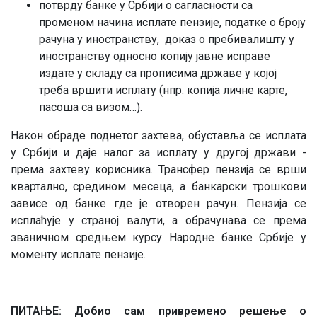
потврду банке у Србији о сагласности са
променом начина исплате пензије, податке о броју
рачуна у иностранству, доказ о пребивалишту у
иностранству односно копију јавне исправе
издате у складу са прописима државе у којој
треба вршити исплату (нпр. копија личне карте,
пасоша са визом…).
Након обраде поднетог захтева, обуставља се исплата
у Србији и даје налог за исплату у другој држави -
према захтеву корисника. Трансфер пензија се врши
квартално, средином месеца, а банкарски трошкови
зависе од банке где је отворен рачун. Пензија се
исплаћује у страној валути, а обрачунава се према
званичном средњем курсу Народне банке Србије у
моменту исплате пензије.
ПИТАЊЕ: Добио сам привремено решење о