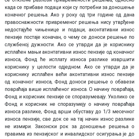
када се прибаве подаци који су потребни за доношење
коначног решења. Ако у року од три године од дана
правоснажности привременог решења нису утврђене
недостајуће чињенице и подаци, аконтативни износ
пензије постаје коначан, о чему се доноси решење по
службеној дужности. Ако се утврди да је кориснику
исплаћен мањи аконтативни износ пензије од коначног
износа, Фонд ће исплату износа разлике извршити
кориснику у целости одједном. Ако се утврди да је
кориснику исплаћен већи аконтативни износ пензије
од коначног износа, Фонд доноси решење о обавези
повраћаја више исплаћеног износа. О начину повраћаја,
Фонд и корисник пензије се споразумевају. Уколико се
Фонд и корисник не споразумеју о начину повраћаја
износа разлике, Фонд врши обуставу до 1/3 месечног
износа пензије, све док се на тај начин износ разлике
не измири. Законски рок за доношење решења о
правима из пензијског и инвалидског осигурања је до