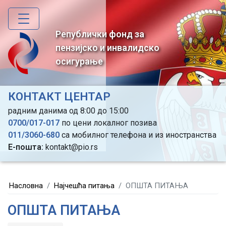
Skip
to
main
Републички фонд за
content
пензијско и инвалидско
осигурање
КОНТАКТ ЦЕНТАР
радним данима од 8:00 до 15:00
0700/017-017
по цени локалног позива
011/3060-680
са мобилног телефона и из иностранства
Е-пошта:
kontakt@pio.rs
Насловна
Најчешћа питања
ОПШТА ПИТАЊА
ОПШТА ПИТАЊА