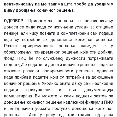
пензионисању па ме занима шта треба да урадим у
циљу добијања коначног решења.
ОДГОВОР:
Привремено решење о пензионисању
доноси се онда када су испуњени услови за стицање
пензије, али нису познати и комплетирани сви подаци
који су потребни за доношење коначног решења.
Разлог привремености решења наведен је у
образложењу привременог решења које сте добили.
Фонд ПИО ће по службеној дужности потраживати
недостајуће податке и донети коначно решење, када се
отклоне разлози привремености решења, односно
када прибави податке који су потребни за доношење
коначног решења. Уколико знате да су сви неопходни
подаци прикупљени и сва документација
комплетирана, Ви можете и сами поднети захтев за
доношење коначног решења надлежној филијали ПИО
и на тај начин убрзате поступак доношења коначног
решења. Ако у року од три године од дана