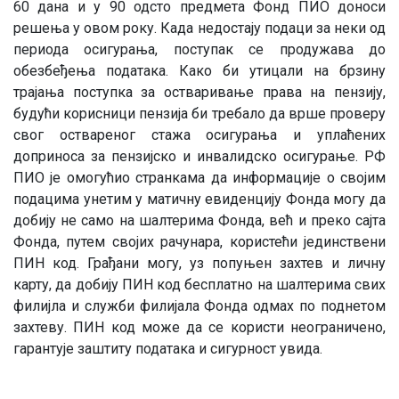
60 дана и у 90 одсто предмета Фонд ПИО доноси
решења у овом року. Када недостају подаци за неки од
периода осигурања, поступак се продужава до
обезбеђења података. Како би утицали на брзину
трајања поступка за остваривање права на пензију,
будући корисници пензија би требало да врше проверу
свог оствареног стажа осигурања и уплаћених
доприноса за пензијско и инвалидско осигурање. РФ
ПИО је омогућио странкама да информације о својим
подацима унетим у матичну евиденцију Фонда могу да
добију не само на шалтерима Фонда, већ и преко сајта
Фонда, путем својих рачунара, користећи јединствени
ПИН код. Грађани могу, уз попуњен захтев и личну
карту, да добију ПИН код бесплатно на шалтерима свих
филијла и служби филијала Фонда одмах по поднетом
захтеву. ПИН код може да се користи неограничено,
гарантује заштиту података и сигурност увида.