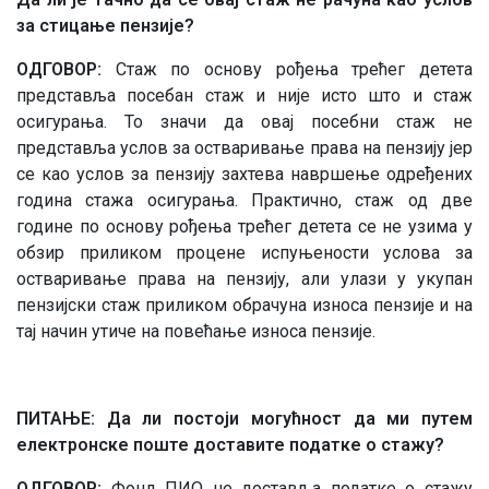
за стицање пензије?
ОДГОВОР:
Стаж по основу рођења трећег детета
представља посебан стаж и није исто што и стаж
осигурања. То значи да овај посебни стаж не
представља услов за остваривање права на пензију јер
се као услов за пензију захтева навршење одређених
година стажа осигурања. Практично, стаж од две
године по основу рођења трећег детета се не узима у
обзир приликом процене испуњености услова за
остваривање права на пензију, али улази у укупан
пензијски стаж приликом обрачуна износа пензије и на
тај начин утиче на повећање износа пензије.
ПИТАЊЕ: Да ли постоји могућност да ми путем
електронске поште доставите податке о стажу?
ОДГОВОР:
Фонд ПИО не доставља податке о стажу