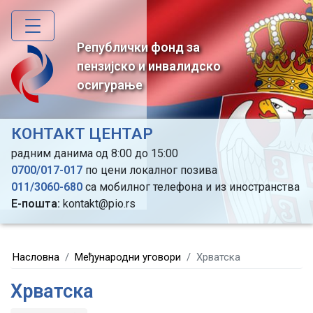
Skip
to
main
Републички фонд за
content
пензијско и инвалидско
осигурање
КОНТАКТ ЦЕНТАР
радним данима од 8:00 до 15:00
0700/017-017
по цени локалног позива
011/3060-680
са мобилног телефона и из иностранства
Е-пошта:
kontakt@pio.rs
Насловна
Међународни уговори
Хрватска
Хрватска