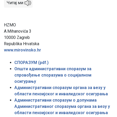
Читај ми
HZMO
A.Mihanovića 3
10000 Zagreb
Republika Hrvatska
www.mirovinsko.hr
СПОРАЗУМ (pdf.)
Општи административни споразум за
спровођење споразума о социјалном
осигурању
Административни споразум органа за везу у
области пензијског и инвалидског осигурања
Административни споразум о допунама
Aдминистративног споразума органа за везу у
области пензијског и инвалидског осигурања