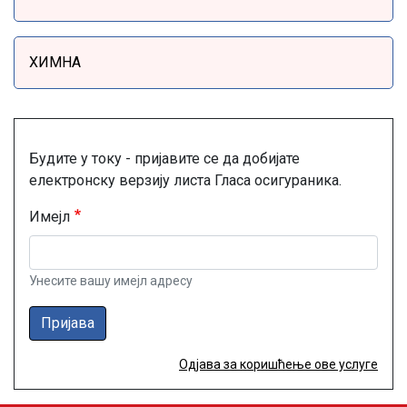
ХИМНА
Будите у току - пријавите се да добијате
електронску верзију листа Гласа осигураника.
Имејл
Унесите вашу имејл адресу
Пријава
Одјава за коришћење ове услуге