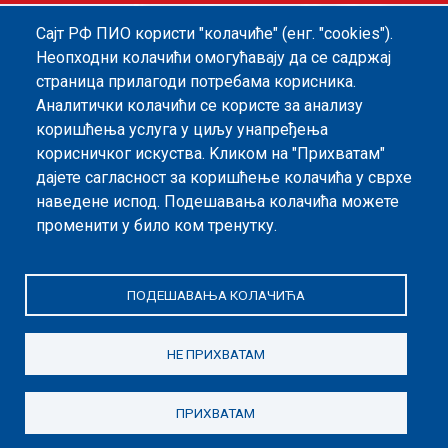
Сајт РФ ПИО користи "колачиће" (енг. "cookies").
Footer menu
Политика квалитета
Информатор
Неопходни колачићи омогућавају да се садржај
страница прилагоди потребама корисника.
Заштита података о личности
Аналитички колачићи се користе за анализу
Информације од јавног значаја
коришћења услуга у циљу унапређења
корисничког искуства. Kликом на "Прихватам"
Мапа сајта
дајете сагласност за коришћење колачића у сврхе
наведене испод. Подешавања колачића можете
Архива
променити у било ком тренутку.
Политика безбедности информација
ПОДЕШАВАЊА КОЛАЧИЋА
НЕ ПРИХВАТАМ
ПРИХВАТАМ
©2026. Републички Фонд за пензијско и инвалидско осигурање, Дирекција
Др Александра Костића 9, 11000 Београд