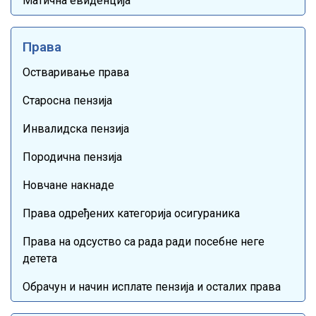
Матична евиденција
Права
Остваривање права
Старосна пензија
Инвалидска пензија
Породична пензија
Новчане накнаде
Права одређених категорија осигураника
Права на одсуство са рада ради посебне неге
детета
Обрачун и начин исплате пензија и осталих права