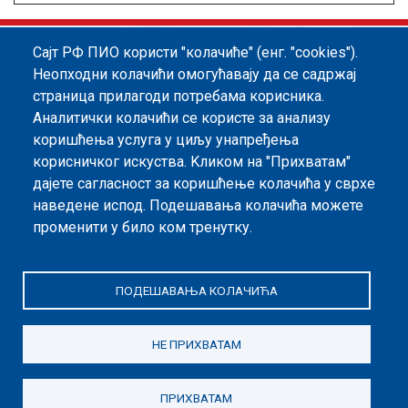
Сајт РФ ПИО користи "колачиће" (енг. "cookies").
Footer menu
Политика квалитета
Информатор
Неопходни колачићи омогућавају да се садржај
страница прилагоди потребама корисника.
Заштита података о личности
Аналитички колачићи се користе за анализу
Информације од јавног значаја
коришћења услуга у циљу унапређења
корисничког искуства. Kликом на "Прихватам"
Мапа сајта
дајете сагласност за коришћење колачића у сврхе
наведене испод. Подешавања колачића можете
Архива
променити у било ком тренутку.
Политика безбедности информација
ПОДЕШАВАЊА КОЛАЧИЋА
НЕ ПРИХВАТАМ
ПРИХВАТАМ
©2026. Републички Фонд за пензијско и инвалидско осигурање, Дирекција