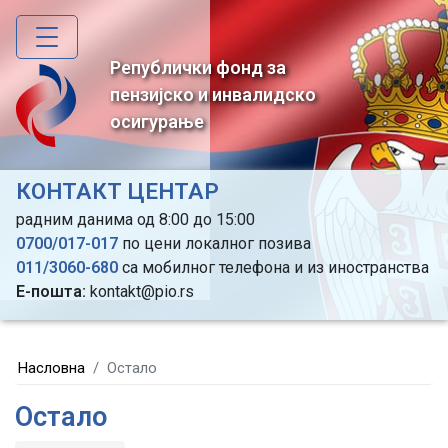
Skip
to
main
Републички фонд за
content
пензијско и инвалидско
осигурање
КОНТАКТ ЦЕНТАР
радним данима од 8:00 до 15:00
0700/017-017
по цени локалног позива
011/3060-680
са мобилног телефона и из иностранства
Е-пошта:
kontakt@pio.rs
Насловна
Остало
Остало