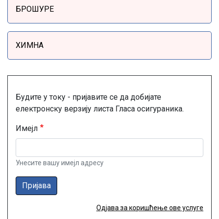
БРОШУРЕ
ХИМНА
Будите у току - пријавите се да добијате
електронску верзију листа Гласа осигураника.
Имејл
Унесите вашу имејл адресу
Пријава
Одјава за коришћење ове услуге