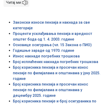
Читај ми
Законски износи пензија и накнада за све
категорије
Проценти усклађивања пензија и вредност
општег бода од 1. 4. 2003. године
Основице осигурања (чл. 15 Закона о ПИО)
Годишње зараде од 1970. године
Износ накнаде погребних трошкова
Број исплаћених накнада погребних трошкова
Број корисника пензија и просечан износ
пензије по филијалама и општинама у јуну 2025.
године
Број корисника пензија и просечан износ
пензије по филијалама и општинама у
децембру 2025. године
Број корисника пензије и број осигураника по