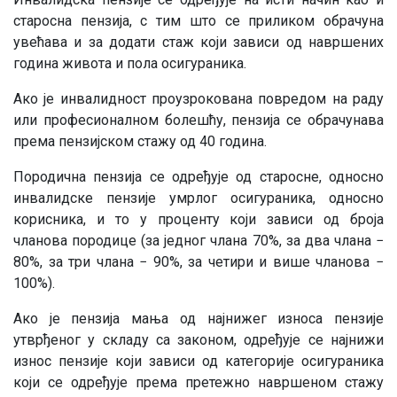
старосна пензија, с тим што се приликом обрачуна
увећава и за додати стаж који зависи од навршених
година живота и пола осигураника.
Ако је инвалидност проузрокована повредом на раду
или професионалном болешћу, пензија се обрачунава
према пензијском стажу од 40 година.
Породична пензија се одређује од старосне, односно
инвалидске пензије умрлог осигураника, односно
корисника, и то у проценту који зависи од броја
чланова породице (за једног члана 70%, за два члана −
80%, за три члана − 90%, за четири и више чланова −
100%).
Ако је пензија мања од најнижег износа пензије
утврђеног у складу са законом, одређује се најнижи
износ пензије који зависи од категорије осигураника
који се одређује према претежно навршеном стажу