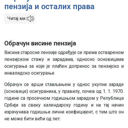
пензија и осталих права
Читај ми
Обрачун висине пензија
Висина старосне пензије одређује се према оствареном
пензијском стажу и зарадама, односно основицама
осигурања за које је плаћен допринос за пензијско и
инвалидско осигурање.
Обрачун се врши стављањем у однос укупне зараде
(основице) осигураника, у правилу, почев од 1. 1. 1970.
године са просечном годишњом зарадом у Републици
Србији за сваку календарску годину и на тај начин
израчунава годишњи лични коефицијент, с тим што он
не може бити већи од пет.