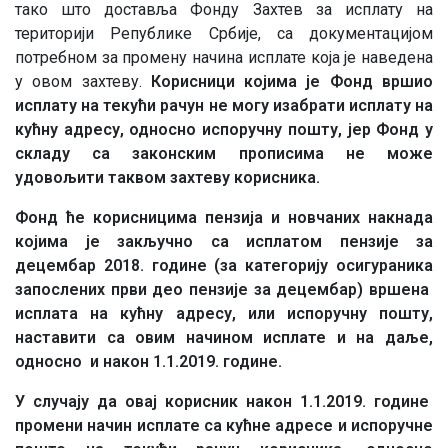
тако што доставља Фонду Захтев за исплату на
територији Републике Србије, са документацијом
потребном за промену начина исплате која је наведена
у овом захтеву.
Корисници којима је Фонд вршио
исплату на текући рачун не могу изабрати исплату на
кућну адресу, односно испоручну пошту, јер Фонд у
складу са законским прописима не може
удовољити таквом захтеву корисника.
Фонд ће корисницима пензија и новчаних накнада
којима је закључно са исплатом пензије за
децембар 2018. године (за категорију осигураника
запослених први део пензије за децембар) вршена
исплата на кућну адресу, или испоручну пошту,
наставити са овим начином исплате и на даље,
односно и након 1.1.2019. године.
У случају да овај корисник након 1.1.2019. године
промени начин исплате са кућне адресе и испоручне