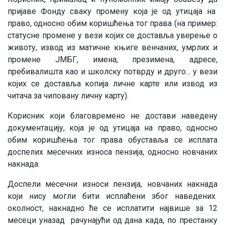
пријаве Фонду сваку промену која је од утицаја на
право, односно обим коришћења тог права (на пример:
статусне промене у вези којих се доставља уверење о
животу, извод из матичне књиге венчаних, умрлих и
промене ЈМБГ, имена, презимена, адресе,
пребивалишта као и школску потврду и друго... у вези
којих се доставља копија личне карте или извод из
читача за чиповану личну карту).
Корисник који благовремено не достави наведену
документацију, која је од утицаја на право, односно
обим коришћења тог права обуставља се исплата
доспелих месечних износа пензија, односно новчаних
накнада.
Доспели месечни износи пензија, новчаних накнада
који нису могли бити исплаћени због наведених
околност, накнадно ће се исплатити највише за 12
месеци уназад рачунајући од дана када, по престанку