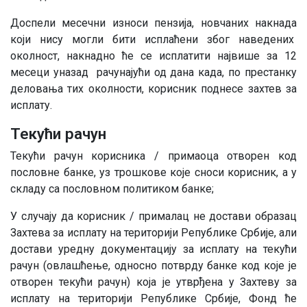
Доспели месечни износи пензија, новчаних накнада
који нису могли бити исплаћени због наведених
околност, накнадно ће се исплатити највише за 12
месеци уназад рачунајући од дана када, по престанку
деловања тих околности, корисник поднесе захтев за
исплату.
Текући рачун
Текући рачун корисника / примаоца отворен код
пословне банке, уз трошкове које сноси корисник, а у
складу са пословном политиком банке;
У случају да корисник / прималац не достави образац
Захтева за исплату на територији Републике Србије, али
достави уредну документацију за исплату на текући
рачун (овлашћење, односно потврду банке код које је
отворен текући рачун) која је утврђена у Захтеву за
исплату на територији Републике Србије, Фонд ће