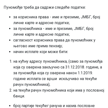
Пуномоћје треба да садржи следеће податке:
за корисника права - име и презиме, ЈМБГ, број
личне карте и адресне податке;
за пуномоћника - име и презиме, ЈМБГ, број
личне карте и адресне податке;
сагласност корисника права да пуномоћник у
његово име прима пензију;
начин исплате који може бити:
на кућну адресу пуномоћника, (само за пуномоћја
која су оверена закључно са 31.12.2018. године, а
за пуномоћја која су оверена након 1.1.2019.
године исплата се врши искључиво на текући
рачун пуномоћника);
на текући рачун пуномоћника који има у пословној
банци.
број партије текућег рачуна и назив пословне