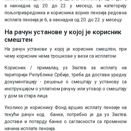
а накнадна од 20. до 22. у месецу, за категорију
пољопривредника и корисника војних пензија редовна
исплата пензија је 6, а накнадна од 20. до 22. у месецу.
На рачун установе у којој је корисник
смештен
На рачун установе у којој је корисник смештен, при
чему корисник нема трошкове у вези са исплатом.
Корисник / прималац уз Захтев за исплату на
територији Републике Србије, треба да достави уредну
документацију - решење о смештају у установу са
инструкцијом о уплатном рачуну или уговор о смештају
у дом за стара лица.
Уколико је кориснику Фонд вршио исплату пензије на
текући рачун код банке, потребно је да уз Захтев
достави и потврду банке о сагласности са променом
начина исплате пензија.