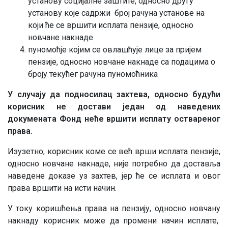
установу социјалне заштите, односно другу
установу које садржи број рачуна установе на
који ће се вршити исплата пензије, односно
новчане накнаде
пуномоћје којим се овлашћује лице за пријем
пензије, односно новчане накнаде са подацима о
броју текућег рачуна пуномоћника
У случају да подносилац захтева, односно будући
корисник не достави један од наведених
докумената Фонд неће вршити исплату оствареног
права.
Изузетно, корисник коме се већ врши исплата пензије,
односно новчане накнаде, није потребно да доставља
наведене доказе уз захтев, јер ће се исплата и овог
права вршити на исти начин.
У току коришћења права на пензију, односно новчану
накнаду корисник може да промени начин исплате,