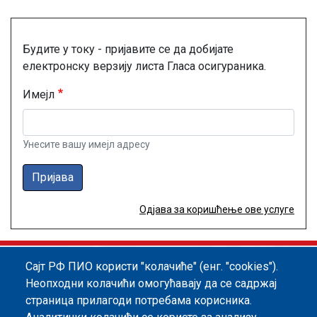
Будите у току - пријавите се да добијате
електронску верзију листа Гласа осигураника.
Имејл
Унесите вашу имејл адресу
Пријава
Одјава за коришћење ове услуге
Сајт РФ ПИО користи "колачиће" (енг. "cookies").
Footer menu
Политика квалитета
Информатор
Неопходни колачићи омогућавају да се садржај
страница прилагоди потребама корисника.
Заштита података о личности