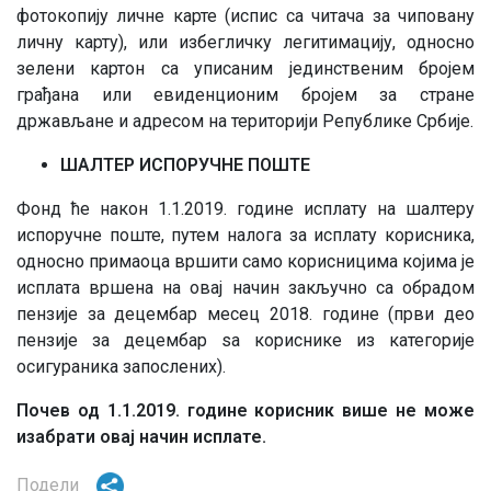
фотокопију личне карте (испис са читача за чиповану
личну карту), или избегличку легитимацију, односно
зелени картон са уписаним јединственим бројем
грађана или евиденционим бројем за стране
држављане и адресом на територији Републике Србије.
ШАЛТЕР ИСПОРУЧНЕ ПОШТЕ
Фонд ће након 1.1.2019. године исплату на шалтеру
испоручне поште, путем налога за исплату корисника,
односно примаоца вршити само корисницима којима је
исплата вршена на овај начин закључно са обрадом
пензије за децембар месец 2018. године (први део
пензије за децембар ѕа кориснике из категорије
осигураника запослених).
Почев од 1.1.2019. године корисник више не може
изабрати овај начин исплате.
Подели