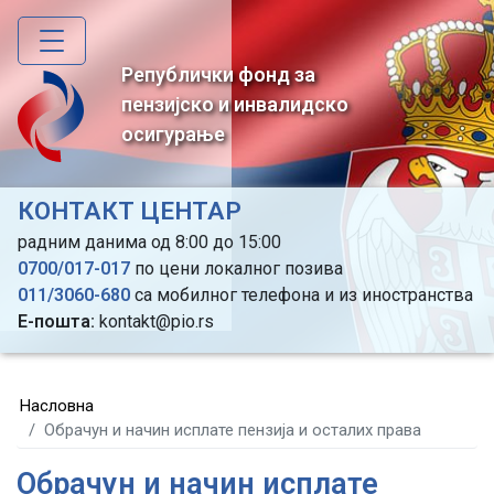
Skip
to
main
Републички фонд за
content
пензијско и инвалидско
осигурање
КОНТАКТ ЦЕНТАР
радним данима од 8:00 до 15:00
0700/017-017
по цени локалног позива
011/3060-680
са мобилног телефона и из иностранства
Е-пошта:
kontakt@pio.rs
Насловна
Обрачун и начин исплате пензија и осталих права
Обрачун и начин исплате