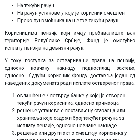
На текући рачун
На рачун установе у коју је корисник смештен
Преко пуномоћника на његов текући рачун
Корисницима пензија који имају пребивалиште ван
територије Републике Србије, Фонд је омогућио
исплату пензија на девизни рачун.
У току поступка за остваривање права на пензију,
односно новчану накнаду подносилац захтева,
односно будући корисник Фонду доставља један од
наведених докумената ради исплате оствареног права:
овлашћење / потврду банке у којој је отворен
текући рачун корисника, односно примаоца
решење установе о постављену стараоца или
хранитеља које садржи број текућег рачуна за
исплату пензије, односно новчане накнаде
решење или други акт о смештају корисника у