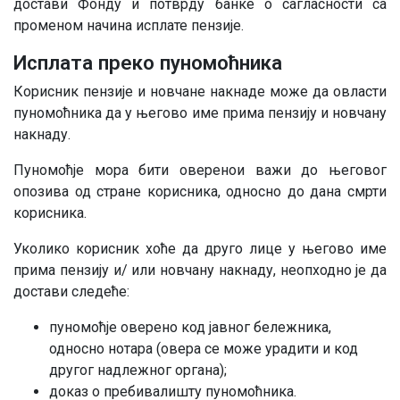
достави Фонду и потврду банке о сагласности са
променом начина исплате пензије.
Исплата преко пуномоћника
Корисник пензије и новчане накнаде може да овласти
пуномоћника да у његово име прима пензију и новчану
накнаду.
Пуномоћје мора бити оверенои важи до његовог
опозива од стране корисника, односно до дана смрти
корисника.
Уколико корисник хоће да друго лице у његово име
прима пензију и/ или новчану накнаду, неопходно је да
достави следеће:
пуномоћје оверено код јавног бележника,
односно нотара (овера се може урадити и код
другог надлежног органа);
доказ о пребивалишту пуномоћника.