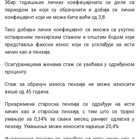
Збир годишњих личних коефицијената се дели са
периодом за који су обрачунати и добија се лични
коефицијент који не може бити већи од 3,8.
Тако добијен лични коефицијент се множи са укупно
оствареним пензијским стажем и општим бодом који
представља фиксни износ који се усклађује на исти
начин као и пензија.
Осигураницима женама стаж се увећава у одређеном
проценту.
Стаж за обрачун износа пензије не може износити
више од 45 година.
Превремена старосна пензија се одређује на исти
начин као и старосна пензија, с тим што се трајно
умањује за 0,34% за сваки месец ранијег одласка у
пензију. Умањење може износити највише 20,4%.
Инвалидска пензије се одређује на исти начин као и