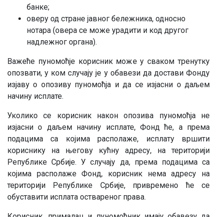
банке;
оверу од стране јавног бележника, односно
нотара (овера се може урадити и код другог
надлежног органа).
Важеће пуномоћје корисник може у сваком тренутку
опозвати, у ком случају је у обавези да достави Фонду
изјаву о опозиву пуномоћја и да се изјасни о даљем
начину исплате.
Уколико се корисник након опозива пуномоћја не
изјасни о даљем начину исплате, Фонд ће, а према
подацима са којима располаже, исплату вршити
кориснику на његову кућну адресу, на територији
Републике Србије. У случају да, према подацима са
којима располаже Фонд, корисник нема адресу на
територији Републике Србије, привремено ће се
обуставити исплата оствареног права.
Корисник, прималац и пуномоћник имају обавезу да