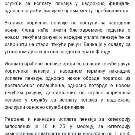
служби за исплату пензија у надлежној филијали,
односно служби филијале према месту пребивалишта.
Уколико корисник пензије не поступи на наведени
начин, Фонд неће имати благовремено податке о
новом текућем рачуна и наредна уплата пензије ће се
извршити на стари текући рачун. Банка је у складу са
уговором дужна да ова средства врати Фонду.
Исплата враћене пензије врши се на нови текући рачун
корисника пензије у наредном термину накнадне
исплате пензије, односно након обраде података из
достављеног овлашћења, односно потврде о новом
текућем рачуну, достављених од стране корисника
пензије у службу за исплату пензија у надлежној
филијали односно служби филијале.
Редовна и накнадна исплата пензија за категорију
запослених је 10. и 25. у месецу, за категорију
самосталних делатности редовна исплата је од 1. до 4,