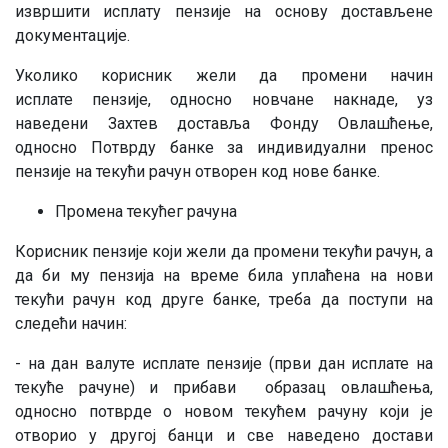
извршити исплату пензије на основу достављене
документације.
Уколико корисник жели да промени начин
исплате пензије, односно новчане накнаде, уз
наведени Захтев доставља Фонду Овлашћење,
односно Потврду банке за индивидуални пренос
пензије на текући рачун отворен код нове банке.
Промена текућег рачуна
Корисник пензије који жели да промени текући рачун, а
да би му пензија на време била уплаћена на нови
текући рачун код друге банке, треба да поступи на
следећи начин:
- на дан валуте исплате пензије (први дан исплате на
текуће рачуне) и прибави образац овлашћења,
односно потврде о новом текућем рачуну који је
отворио у другој банци и све наведено достави