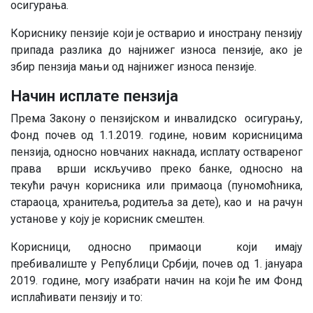
осигурања.
Кориснику пензије који је остварио и инострану пензију
припада разлика до најнижег износа пензије, ако је
збир пензија мањи од најнижег износа пензије.
Начин исплате пензија
Према Закону о пензијском и инвалидско осигурању,
Фонд почев од 1.1.2019. године, новим корисницима
пензија, односно новчаних накнада, исплату оствареног
права врши искључиво преко банке, односно на
текући рачун корисника или примаоца (пуномоћника,
стараоца, хранитеља, родитеља за дете), као и на рачун
установе у коју је корисник смештен.
Корисници, односно примаоци који имају
пребивалиште у Републици Србији, почев од 1. јануара
2019. године, могу изабрати начин на који ће им Фонд
исплаћивати пензију и то: