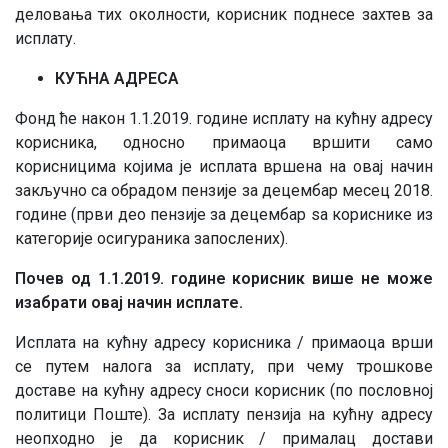
деловања тих околности, корисник поднесе захтев за
исплату.
КУЋНА АДРЕСА
Фонд ће након 1.1.2019. године исплату на кућну адресу
корисника, односно примаоца вршити само
корисницима којима је исплата вршена на овај начин
закључно са обрадом пензије за децембар месец 2018.
године (први део пензије за децембар ѕа кориснике из
категорије осигураника запослених).
Почев од 1.1.2019. године корисник више не може
изабрати овај начин исплате.
Исплата на кућну адресу корисника / примаоца врши
се путем налога за исплату, при чему трошкове
доставе на кућну адресу сноси корисник (по пословној
политици Поште). За исплату пензија на кућну адресу
неопходно је да корисник / прималац достави