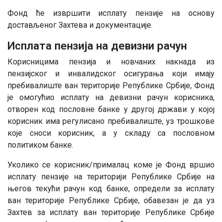
Фонд ће извршити исплату пензије на основу
достављеног Захтева и документације.
Исплата пензија на девизни рачун
Корисницима пензија и новчаних накнада из
пензијског и инвалидског осигурања који имају
пребивалиште ван територије Републике Србије, Фонд
је омогућио исплату на девизни рачун корисника,
отворен код пословне банке у другој држави у којој
корисник има регулисано пребивалиште, уз трошкове
које сноси корисник, а у складу са пословном
политиком банке.
Уколико се корисник/прималац коме је Фонд вршио
исплату пензије на територији Републике Србије на
његов текући рачун код банке, определи за исплату
ван територије Републике Србије, обавезан је да уз
Захтев за исплату ван територије Републике Србије