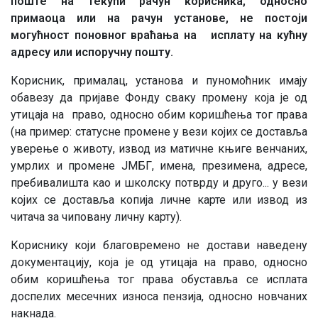
поште на текући рачун корисника, односно
примаоца или на рачун установе, не постоји
могућност поновног враћања на исплату на кућну
адресу или испоручну пошту.
Корисник, прималац, установа и пуномоћник имају
обавезу да пријаве Фонду сваку промену која је од
утицаја на право, односно обим коришћења тог права
(на пример: статусне промене у вези којих се доставља
уверење о животу, извод из матичне књиге венчаних,
умрлих и промене ЈМБГ, имена, презимена, адресе,
пребивалишта као и школску потврду и друго... у вези
којих се доставља копија личне карте или извод из
читача за чиповану личну карту).
Кориснику који благовремено не достави наведену
документацију, која је од утицаја на право, односно
обим коришћења тог права обуставља се исплата
доспелих месечних износа пензија, односно новчаних
накнада.