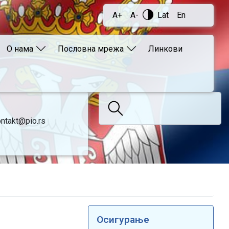
A+
A-
Lat
En
О нама
Пословна мрежа
Линкови
ntakt@pio.rs
Осигурање