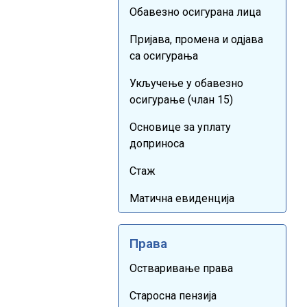
Обавезно осигурана лица
Пријава, промена и одјава
са осигурања
Укључење у обавезно
осигурање (члан 15)
Основице за уплату
доприноса
Стаж
Матична евиденција
Права
Остваривање права
Старосна пензија