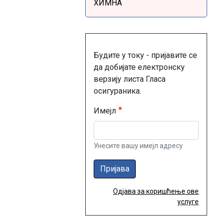
ХИМНА
Будите у току - пријавите се
да добијате електронску
верзију листа Гласа
осигураника.
Имејл
Унесите вашу имејл адресу
Пријава
Одјава за коришћење ове
услуге