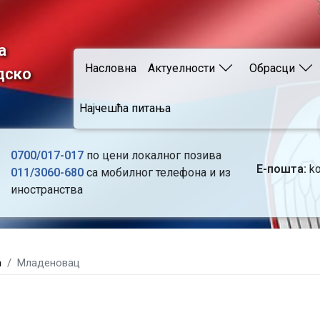
Skip
to
main
а
Main navigation
content
Насловна
Актуелности
Обрасци
дско
Најчешћа питања
0700/017-017
по цени локалног позива
Е-пошта:
ko
011/3060-680
са мобилног телефона и из
иностранства
а
Младеновац