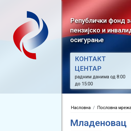
Републички фонд з
пензијско и инвали
осигурање
КОНТАКТ
ЦЕНТАР
радним данима од 8:00
до 15:00
Насловна
Пословна мреж
Младеновац