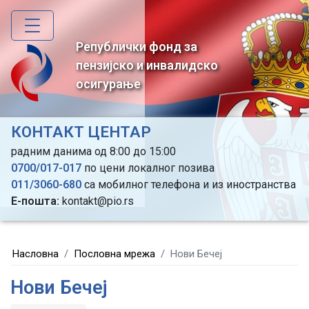
Skip
to
main
Републички фонд за
content
пензијско и инвалидско
осигурање
КОНТАКТ ЦЕНТАР
радним данима од 8:00 до 15:00
0700/017-017
по цени локалног позива
011/3060-680
са мобилног телефона и из иностранства
Е-пошта:
kontakt@pio.rs
Насловна
Пословна мрежа
Нови Бечеј
Нови Бечеј