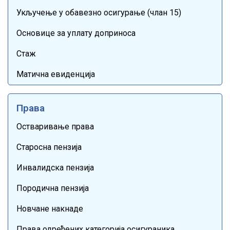
Укључење у обавезно осигурање (члан 15)
Основице за уплату доприноса
Стаж
Матична евиденција
Права
Остваривање права
Старосна пензија
Инвалидска пензија
Породична пензија
Новчане накнаде
Права одређених категорија осигураника