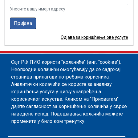
Унесите вашу имејл адресу
Пријава
Одјава за коришћење ове услуге
Сајт РФ ПИО користи "колачиће" (енг. "cookies").
Footer menu
Политика квалитета
Информатор
Неопходни колачићи омогућавају да се садржај
страница прилагоди потребама корисника.
Заштита података о личности
Аналитички колачићи се користе за анализу
Информације од јавног значаја
коришћења услуга у циљу унапређења
корисничког искуства. Kликом на "Прихватам"
Мапа сајта
дајете сагласност за коришћење колачића у сврхе
наведене испод. Подешавања колачића можете
Архива
променити у било ком тренутку.
Политика безбедности информација