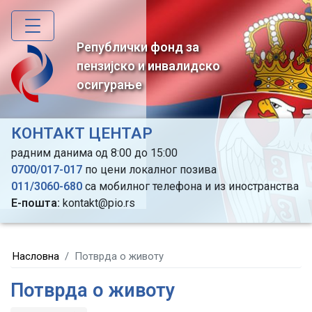
Skip
to
main
Републички фонд за
content
пензијско и инвалидско
осигурање
КОНТАКТ ЦЕНТАР
радним данима од 8:00 до 15:00
0700/017-017
по цени локалног позива
011/3060-680
са мобилног телефона и из иностранства
Е-пошта:
kontakt@pio.rs
Насловна
Потврда о животу
Потврда о животу