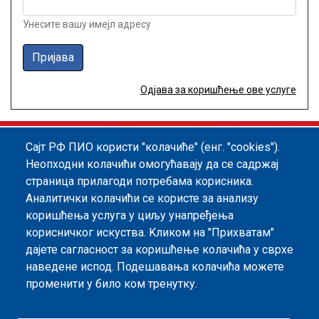
Унесите вашу имејл адресу
Пријава
Одјава за коришћење ове услуге
Сајт РФ ПИО користи "колачиће" (енг. "cookies").
Footer menu
Политика квалитета
Информатор
Неопходни колачићи омогућавају да се садржај
страница прилагоди потребама корисника.
Заштита података о личности
Аналитички колачићи се користе за анализу
Информације од јавног значаја
коришћења услуга у циљу унапређења
корисничког искуства. Kликом на "Прихватам"
Мапа сајта
дајете сагласност за коришћење колачића у сврхе
наведене испод. Подешавања колачића можете
Архива
променити у било ком тренутку.
Политика безбедности информација