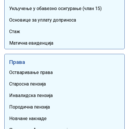
Укључење у обавезно осигурање (члан 15)
Основице за уплату доприноса
Стаж
Матична евиденција
Права
Остваривање права
Старосна пензија
Инвалидска пензија
Породична пензија
Новчане накнаде