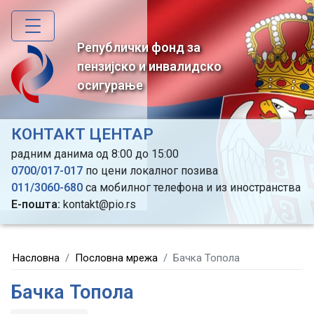
Skip
to
main
Републички фонд за
content
пензијско и инвалидско
осигурање
КОНТАКТ ЦЕНТАР
радним данима од 8:00 до 15:00
0700/017-017
по цени локалног позива
011/3060-680
са мобилног телефона и из иностранства
Е-пошта:
kontakt@pio.rs
Насловна
Пословна мрежа
Бачка Топола
Бачка Топола