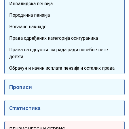
Инвалидска пензија
Породична пензија
Новчане накнаде
Права одређених категорија осигураника
Права на одсуство са рада ради посебне неге
детета
Обрачун и начин исплате пензија и осталих права
Прописи
Статистика
Sidebar Menu