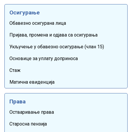
Осигурање
Обавезно осигурана лица
Пријава, промена и одјава са осигурања
Укључење у обавезно осигурање (члан 15)
Основице за уплату доприноса
Стаж
Матична евиденција
Права
Остваривање права
Старосна пензија