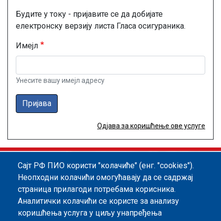
Будите у току - пријавите се да добијате
електронску верзију листа Гласа осигураника.
Имејл
Унесите вашу имејл адресу
Пријава
Одјава за коришћење ове услуге
Сајт РФ ПИО користи "колачиће" (енг. "cookies").
Footer menu
Политика квалитета
Информатор
Неопходни колачићи омогућавају да се садржај
страница прилагоди потребама корисника.
Заштита података о личности
Аналитички колачићи се користе за анализу
Информације од јавног значаја
коришћења услуга у циљу унапређења