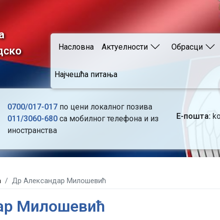
Skip
to
main
а
Main navigation
content
Насловна
Актуелности
Обрасци
дско
Најчешћа питања
0700/017-017
по цени локалног позива
Е-пошта:
ko
011/3060-680
са мобилног телефона и из
иностранства
а
Др Александар Милошевић
ар Милошевић