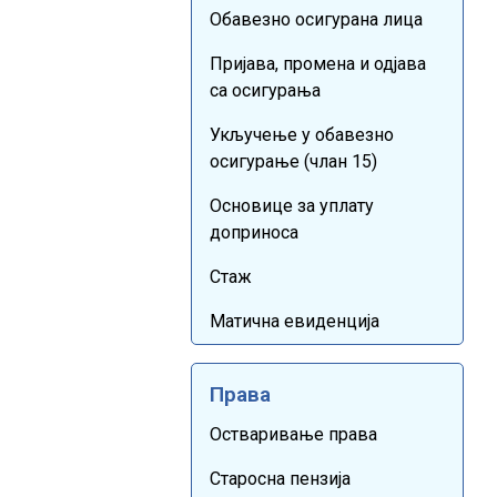
Обавезно осигурана лица
Пријава, промена и одјава
са осигурања
Укључење у обавезно
осигурање (члан 15)
Основице за уплату
доприноса
Стаж
Матична евиденција
Права
Остваривање права
Старосна пензија