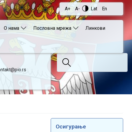
A+
A-
Lat
En
О нама
Пословна мрежа
Линкови
ntakt@pio.rs
Осигурање