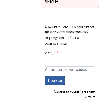
ХИМНА
Будите у току - пријавите се
да добијате електронску
верзију листа Гласа
осигураника.
Имејл
Унесите вашу имејл адресу
Пријава
Одјава за коришћење ове
услуге