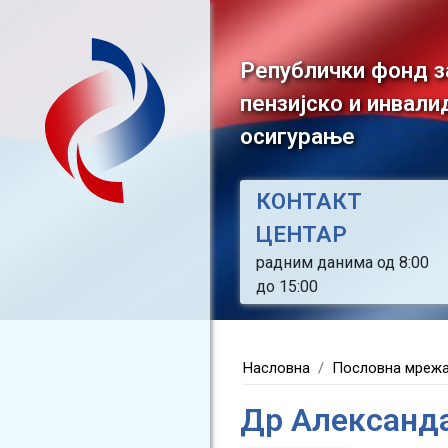
Републички фонд з
пензијско и инвали
осигурање
КОНТАКТ
ЦЕНТАР
радним данима од 8:00
до 15:00
Насловна
Пословна мреж
Др Александ