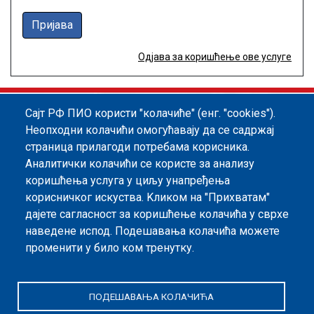
Пријава
Одјава за коришћење ове услуге
Сајт РФ ПИО користи "колачиће" (енг. "cookies").
Footer menu
Политика квалитета
Информатор
Неопходни колачићи омогућавају да се садржај
страница прилагоди потребама корисника.
Заштита података о личности
Аналитички колачићи се користе за анализу
Информације од јавног значаја
коришћења услуга у циљу унапређења
корисничког искуства. Kликом на "Прихватам"
Мапа сајта
дајете сагласност за коришћење колачића у сврхе
наведене испод. Подешавања колачића можете
Архива
променити у било ком тренутку.
Политика безбедности информација
ПОДЕШАВАЊА КОЛАЧИЋА