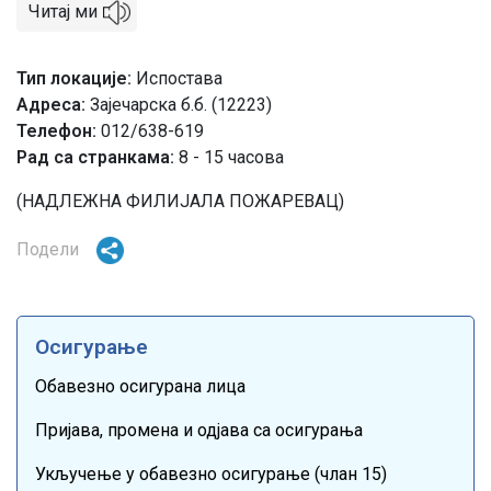
Читај ми
Тип локације
Испостава
Адреса
Зајечарска б.б. (12223)
Телефон
012/638-619
Рад са странкама:
8 - 15 часова
(НАДЛЕЖНА ФИЛИЈАЛА ПОЖАРЕВАЦ)
Подели
Осигурање
Обавезно осигурана лица
Пријава, промена и одјава са осигурања
Укључење у обавезно осигурање (члан 15)