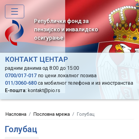
Skip
to
main
Републички фонд за
content
пензијско и инвалидско
осигурање
КОНТАКТ ЦЕНТАР
радним данима од 8:00 до 15:00
0700/017-017
по цени локалног позива
011/3060-680
са мобилног телефона и из иностранства
Е-пошта:
kontakt@pio.rs
Насловна
Пословна мрежа
Голубац
Голубац