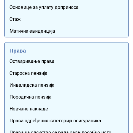
Основице за уплату доприноса
Стаж
Матична евиденција
Права
Остваривање права
Старосна пензија
Инвалидска пензија
Породична пензија
Новчане накнаде
Права одређених категорија осигураника
Права на одсуство са рада ради посебне неге