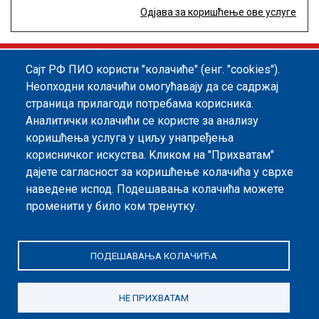
Одјава за коришћење ове услуге
Сајт РФ ПИО користи "колачиће" (енг. "cookies").
Footer menu
Политика квалитета
Информатор
Неопходни колачићи омогућавају да се садржај
страница прилагоди потребама корисника.
Заштита података о личности
Аналитички колачићи се користе за анализу
Информације од јавног значаја
коришћења услуга у циљу унапређења
корисничког искуства. Kликом на "Прихватам"
Мапа сајта
дајете сагласност за коришћење колачића у сврхе
наведене испод. Подешавања колачића можете
Архива
променити у било ком тренутку.
Политика безбедности информација
ПОДЕШАВАЊА КОЛАЧИЋА
НЕ ПРИХВАТАМ