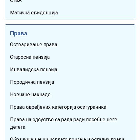
Стаж
Матична евиденција
Права
Остваривање права
Старосна пензија
Инвалидска пензија
Породична пензија
Новчане накнаде
Права одређених категорија осигураника
Права на одсуство са рада ради посебне неге
детета
Обрачун и начин исплате пензија и осталих права