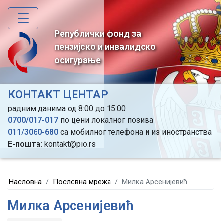
Skip
to
main
Републички фонд за
content
пензијско и инвалидско
осигурање
КОНТАКТ ЦЕНТАР
радним данима од 8:00 до 15:00
0700/017-017
по цени локалног позива
011/3060-680
са мобилног телефона и из иностранства
Е-пошта:
kontakt@pio.rs
Насловна
Пословна мрежа
Милка Арсенијевић
Милка Арсенијевић