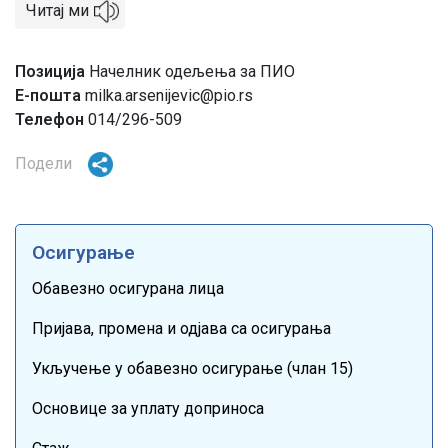
Читај ми
Позиција
Начелник одељења за ПИО
Е-пошта
milka.arsenijevic@pio.rs
Телефон
014/296-509
Подели
Осигурање
Обавезно осигурана лица
Пријава, промена и одјава са осигурања
Укључење у обавезно осигурање (члан 15)
Основице за уплату доприноса