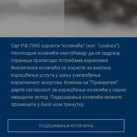
Сајт РФ ПИО користи "колачиће" (енг. "cookies").
Неопходни колачићи омогућавају да се садржај
страница прилагоди потребама корисника.
Аналитички колачићи се користе за анализу
коришћења услуга у циљу унапређења
корисничког искуства. Kликом на "Прихватам"
дајете сагласност за коришћење колачића у сврхе
МЕЂУГЕНЕРАЦИЈСКА
наведене испод. Подешавања колачића можете
СОЛИДАРНОСТ – МОСТ
СТВАРАТЕ СОПСТВЕНЕ
САРАДЊА МЕЂУ
променити у било ком тренутку.
ГЕНЕРАЦИЈАМА
МОГУЋНОСТИ
РАЗУМЕВАЊА
ПОДЕШАВАЊА КОЛАЧИЋА
КОНТАКТ ЦЕНТАР