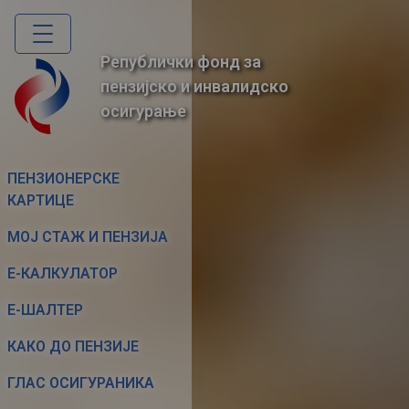
Skip
to
main
Републички фонд за
content
пензијско и инвалидско
осигурање
Фиксирани мени
ПЕНЗИОНЕРСКЕ
КАРТИЦЕ
МОЈ СТАЖ И ПЕНЗИЈА
Е-КАЛКУЛАТОР
Е-ШАЛТЕР
КАКО ДО ПЕНЗИЈЕ
ГЛАС ОСИГУРАНИКА