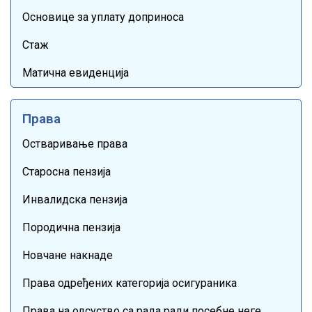
Основице за уплату доприноса
Стаж
Матична евиденција
Права
Остваривање права
Старосна пензија
Инвалидска пензија
Породична пензија
Новчане накнаде
Права одређених категорија осигураника
Права на одсуство са рада ради посебне неге