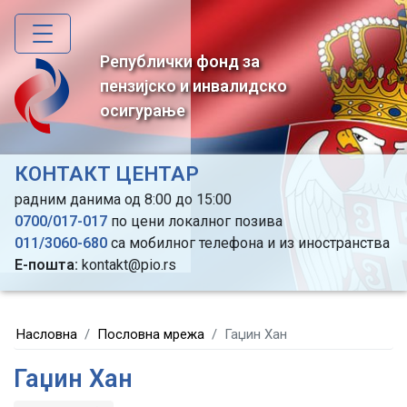
Skip
to
main
Републички фонд за
content
пензијско и инвалидско
осигурање
КОНТАКТ ЦЕНТАР
радним данима од 8:00 до 15:00
0700/017-017
по цени локалног позива
011/3060-680
са мобилног телефона и из иностранства
Е-пошта:
kontakt@pio.rs
Насловна
Пословна мрежа
Гаџин Хан
Гаџин Хан