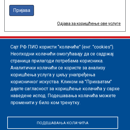
Пријава
Одјава за коришћење ове услуге
Сајт РФ ПИО користи "колачиће" (енг. "cookies").
Footer menu
Политика квалитета
Информатор
Неопходни колачићи омогућавају да се садржај
страница прилагоди потребама корисника.
Заштита података о личности
Аналитички колачићи се користе за анализу
Информације од јавног значаја
коришћења услуга у циљу унапређења
корисничког искуства. Kликом на "Прихватам"
Мапа сајта
дајете сагласност за коришћење колачића у сврхе
наведене испод. Подешавања колачића можете
Архива
променити у било ком тренутку.
Политика безбедности информација
ПОДЕШАВАЊА КОЛАЧИЋА