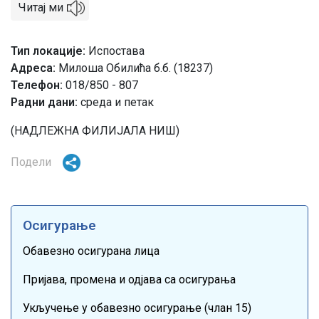
Читај ми
Тип локације
Испостава
Адреса
Милоша Обилића б.б. (18237)
Телефон
018/850 - 807
Радни дани:
среда и петак
(НАДЛЕЖНА ФИЛИЈАЛА НИШ)
Подели
Осигурање
Обавезно осигурана лица
Пријава, промена и одјава са осигурања
Укључење у обавезно осигурање (члан 15)