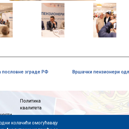
Image
Image
а пословне зграде РФ
Вршачки пензионери одл
Политика
квалитета
чности
пходни колачићи омогућавају
значаја