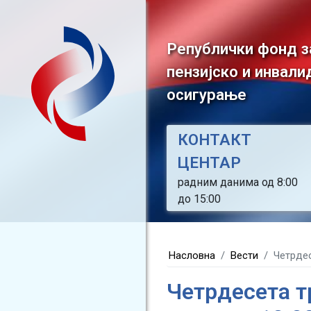
Републички фонд з
пензијско и инвали
осигурање
КОНТАКТ
ЦЕНТАР
радним данима од 8:00
до 15:00
Насловна
Вести
Четрдес
Четрдесета т