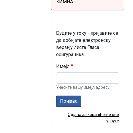
ХИМНА
Будите у току - пријавите се
да добијате електронску
верзију листа Гласа
осигураника.
Имејл
Унесите вашу имејл адресу
Пријава
Одјава за коришћење ове
услуге