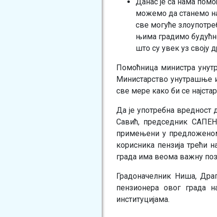
Данас је са нама помо
можемо да станемо на
све могуће злоупотреб
њима градимо будућно
што су увек уз своју 
Помоћница министра унутр
Министарство унутрашње и 
све мере како би се најста
Да је употребна вредност д
Савић, председник САПЕН
примењени у предложеном 
корисника пензија трећи н
града има веома важну поз
Градоначелник Ниша, Драг
пензионера овог града н
институцијама.