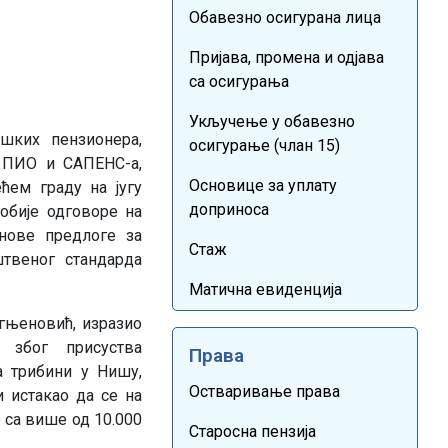
Обавезно осигурана лица
Пријава, промена и одјава
са осигурања
Укључење у обавезно
шких пензионера,
осигурање (члан 15)
а ПИО и САПЕНС-а,
Основице за уплату
ећем граду на југу
доприноса
добије одговоре на
нове предлоге за
Стаж
твеног стандарда
Матична евиденција
гњеновић, изразио
 због присуства
Права
а трибини у Нишу,
Остваривање права
 и истакао да се на
 са више од 10.000
Старосна пензија