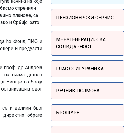
уће начина на које
 бисмо спречили
Sidebar Menu
вимо планове, са
ПЕНЗИОНЕРСКИ СЕРВИС
ко и Србије, зато
МЕЂУГЕНЕРАЦИЈСКА
 да ће Фонд ПИО и
СОЛИДАРНОСТ
ионере и предузети
е проф. др Андреја
ГЛАС ОСИГУРАНИКА
 се на њима дошло
д Ниш је по броју
 организација овог
РЕЧНИК ПОЈМОВА
 се и велики број
БРОШУРЕ
е директно обрате