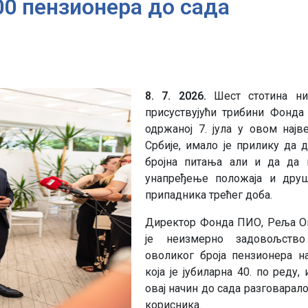
00 пензионера до сада
8. 7. 2026.
Шест стотина ни
присуствујући трибини Фонд
одржаној 7. јула у овом најв
Србије, имало је прилику да 
бројна питања али и да да 
унапређење положаја и друш
припадника трећег доба.
Директор Фонда ПИО, Реља О
је неизмерно задовољство
оволиког броја пензионера н
која је јубиларна 40. по реду,
овај начин до сада разговарало
корисника.