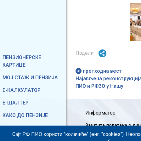
Image
Подели
Фиксирани мени
ПЕНЗИОНЕРСКЕ
КАРТИЦЕ
претходна вест
МОЈ СТАЖ И ПЕНЗИЈА
Најављена реконструкциј
ПИО и РФЗО у Нишу
Е-КАЛКУЛАТОР
Е-ШАЛТЕР
Footer menu
Информатор
КАКО ДО ПЕНЗИЈЕ
Заштита података о ли
ГЛАС ОСИГУРАНИКА
Сајт РФ ПИО користи "колачиће" (енг. "cookies"). Нео
Информације од јавног 