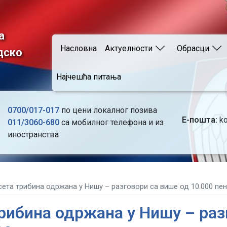
Skip
to
main
а
Main navigation
content
Насловна
Актуелности
Обрасци
дско
Најчешћа питања
0700/017-017
по цени локалног позива
Е-пошта:
ko
011/3060-680
са мобилног телефона и из
иностранства
ета трибина одржана у Нишу – разговори са више од 10.000 пе
рибина одржана у Нишу – раз