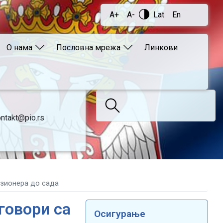
A+
A-
Lat
En
О нама
Пословна мрежа
Линкови
ntakt@pio.rs
нзионера до сада
говори са
Осигурање