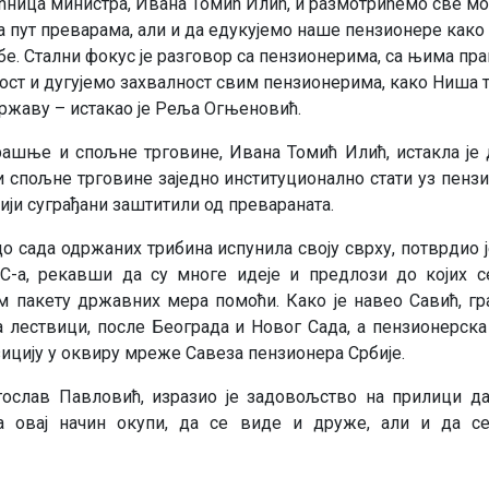
ћница министра, Ивана Томић Илић, и размотрићемо све мог
 пут преварама, али и да едукујемо наше пензионере како
е. Стални фокус је разговор са пензионерима, са њима пра
ст и дугујемо захвалност свим пензионерима, како Ниша та
државу – истакао је Реља Огњеновић.
ашње и спољне трговине, Ивана Томић Илић, истакла је
спољне трговине заједно институционално стати уз пенз
рији суграђани заштитили од превараната.
о сада одржаних трибина испунила своју сврху, потврдио ј
С-а, рекавши да су многе идеје и предлози до којих
пакету државних мера помоћи. Како је навео Савић, гра
а лествици, после Београда и Новог Сада, а пензионерска
ицију у оквиру мреже Савеза пензионера Србије.
ослав Павловић, изразио је задовољство на прилици да
а овај начин окупи, да се виде и друже, али и да с