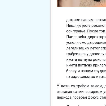
државе нашим пензион
Нишлије јесте реконс
осигурање. После три
Павловића, директорк
успели смо да решимо
легализацију петог сп
грађевинску дозволу и
имати потпуно реконс
имати потпуно прилаг
блоку и нашим трудни
на задовољство и наш
У вези са трећом темом, д
састанак са министарком у
периода посебан фокус ста