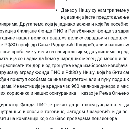
Данас у Нишу су нам три теме у
најважнија јесте представљањ
ерима. Друга тема која је једнако важна и која ће посебн
трукција Филијале Фонда ПИО и Републичког фонда за здр
 године нашег великог рада, уз велику сарадњу и подршку
е РФЗО проф. др Сање Радојевић Шкодрић, али и наших љ
 све проблеме у вези са папирологијом, да упишемо згра
рата, и ја се надам да ћемо у наредних месец до месец и по
 расписати тендер и од тренутка када изаберемо извођача 
труисану зграду Фонда ПИО и РФЗО у Нишу, која ће бити са
ођен приступ особама са инвалидитетом, али и пуну подр
цама. Инвестиција је вредна чак 960 милиона динара и мис
их корисника и наших осигураника – казао је Реља Огњено
иректор Фонда ПИО је рекао да је током јучерашњег дан
нутрашње и спољне трговине, Јагодом Лазаревић, и да ће 
вити на компаније које се баве преварама пензионера.