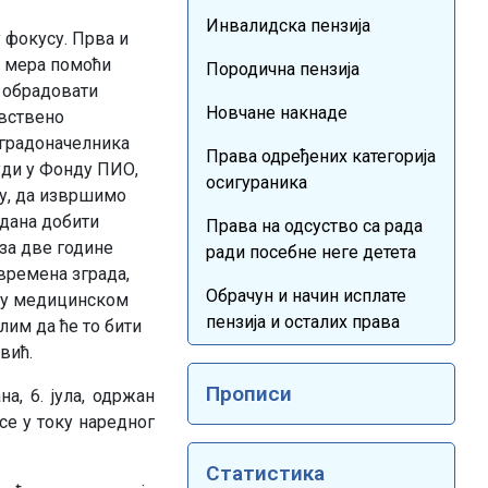
Инвалидска пензија
 фокусу. Прва и
е мера помоћи
Породична пензија
о обрадовати
Новчане накнаде
авствено
 градоначелника
Права одређених категорија
уди у Фонду ПИО,
осигураника
ду, да извршимо
 дана добити
Права на одсуство са рада
за две године
ради посебне неге детета
времена зграда,
Обрачун и начин исплате
шку медицинском
пензија и осталих права
лим да ће то бити
вић.
Прописи
а, 6. јула, одржан
се у току наредног
Статистика