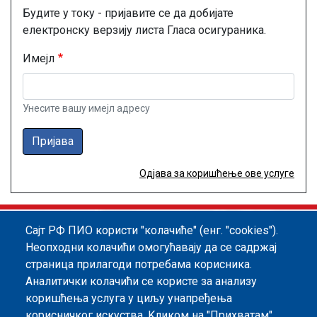
Будите у току - пријавите се да добијате
електронску верзију листа Гласа осигураника.
Имејл
Унесите вашу имејл адресу
Пријава
Одјава за коришћење ове услуге
Сајт РФ ПИО користи "колачиће" (енг. "cookies").
Footer menu
Политика квалитета
Информатор
Неопходни колачићи омогућавају да се садржај
страница прилагоди потребама корисника.
Заштита података о личности
Аналитички колачићи се користе за анализу
Информације од јавног значаја
коришћења услуга у циљу унапређења
корисничког искуства. Kликом на "Прихватам"