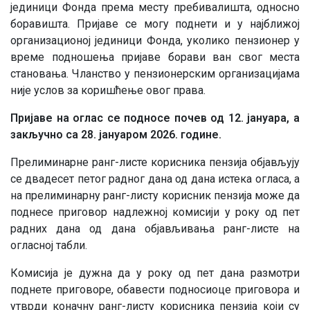
јединици Фонда према месту пребивалишта, односно
боравишта. Пријаве се могу поднети и у најближој
организационој јединици Фонда, уколико пензионер у
време подношења пријаве борави ван свог места
становања. Чланство у пензионерским организацијама
није услов за коришћење овог права.
Пријаве на оглас се поднoсe почев од 12. јануара, а
закључно са 28. јануаром 2026. године.
Прелиминарне ранг-листе корисника пензија објављују
се двадесет петог радног дана од дана истека огласа, а
на прелиминарну ранг-листу корисник пензија може да
поднесе приговор надлежној комисији у року од пет
радних дана од дана објављивања ранг-листе на
огласној табли.
Комисија је дужна да у року од пет дана размотри
поднете приговоре, обавести подносиоце приговора и
утврди коначну ранг-листу корисника пензија који су