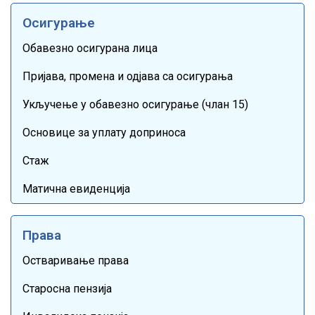
Осигурање
Обавезно осигурана лица
Пријава, промена и одјава са осигурања
Укључење у обавезно осигурање (члан 15)
Основице за уплату доприноса
Стаж
Матична евиденција
Права
Остваривање права
Старосна пензија