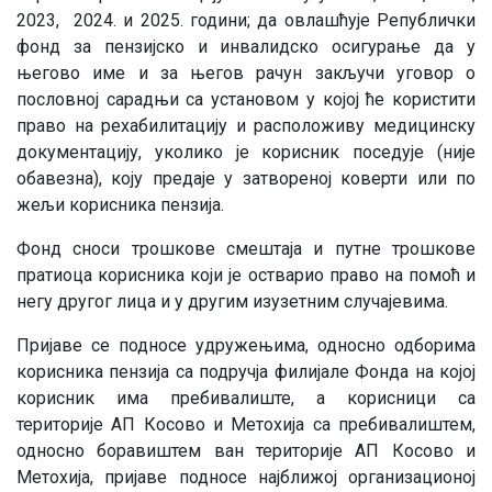
2023, 2024. и 2025. години; да овлашћује Републички
фонд за пензијско и инвалидско осигурање да у
његово име и за његов рачун закључи уговор о
пословној сарадњи са устaновом у којој ће користити
право на рехабилитацију и расположиву медицинску
документацију, уколико је корисник поседује (није
обавезна), коју предаје у затвореној коверти или по
жељи корисника пензија.
Фонд сноси трошкове смештаја и путне трошкове
пратиоца корисника који је остварио право на помоћ и
негу другог лица и у другим изузетним случајевима.
Пријаве се подносе удружењима, односно одборима
корисника пензија са подручја филијале Фонда на којој
корисник има пребивалиште, а корисници са
територије АП Косово и Метохија са пребивалиштем,
односно боравиштем ван територије АП Косово и
Метохија, пријаве подносе најближој организационој