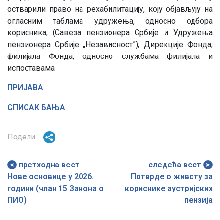
остварили право на рехабилитацију, коју објављују на
огласним таблама удружења, односно одбора
корисника, (Савеза пензионера Србије и Удружења
пензионера Србије „Независност”), Дирекције Фонда,
филијалa Фонда, односно службама филијала и
испоставама.
ПРИЈАВА
СПИСАК БАЊА
Подели
претходна вест
следећа вест
Нове основице у 2026.
Потврде о животу за
години (члан 15 Закона о
кориснике аустријских
ПИО)
пензија