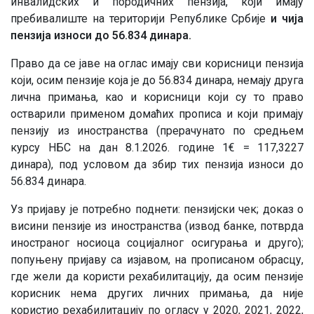
инвалидских и породичних пензија, који имају
пребивалиште на територији Републике Србије
и чија
пензија износи до 56.834 динара.
Право да се јаве на оглас имају сви корисници пензија
који, осим пензије која је до 56.834 динара, немају друга
лична примања, као и корисници који су то право
остварили применом домаћих прописа и који примају
пензију из иностранства (прерачунато по средњем
курсу НБС на дан 8.1.2026. године 1€ = 117,3227
динара), под условом да збир тих пензија износи до
56.834 динара.
Уз пријаву је потребно поднети: пензијски чек; доказ о
висини пензије из иностранства (извод банке, потврда
иностраног носиоца социјалног осигурања и друго);
попуњену пријаву са изјавом, на прописаном обрасцу,
где жели да користи рехабилитацију, да осим пензије
корисник нема других личних примања, да није
користио рехабилитацију по огласу у 2020, 2021, 2022,