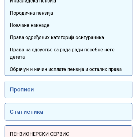
Инвалидска пензија
Породична пензија
Новчане накнаде
Права одређених категорија осигураника
Права на одсуство са рада ради посебне неге
детета
Обрачун и начин исплате пензија и осталих права
Прописи
Статистика
Sidebar Menu
ПЕНЗИОНЕРСКИ СЕРВИС