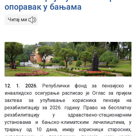
опоравак у бањама
Читај ми
Image
12. 1. 2026.
Републички фонд за пензијско и
инвалидско осигурање расписао је Оглас за пријем
захтева за упућивање корисника пензија на
рехабилитацију за 2026. годину. Право на бесплатну
рехабилитацију у здравствено-стационарним
установама и бањско-климатским лечилиштима, у
трајању од 10 дана, имају корисници старосних,