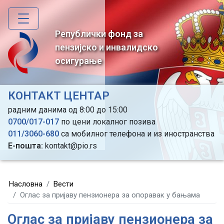
Skip
to
main
Републички фонд за
content
пензијско и инвалидско
осигурање
КОНТАКТ ЦЕНТАР
радним данима од 8:00 до 15:00
0700/017-017
по цени локалног позива
011/3060-680
са мобилног телефона и из иностранства
Е-пошта:
kontakt@pio.rs
Насловна
Вести
Оглас за пријаву пензионера за опоравак у бањама
Оглас за пријаву пензионера за