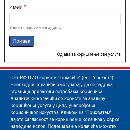
Имејл
Унесите вашу имејл адресу
Пријава
Одјава за коришћење ове услуге
Сајт РФ ПИО користи "колачиће" (енг. "cookies").
Footer menu
Политика квалитета
Информатор
Неопходни колачићи омогућавају да се садржај
страница прилагоди потребама корисника.
Заштита података о личности
Аналитички колачићи се користе за анализу
Информације од јавног значаја
коришћења услуга у циљу унапређења
корисничког искуства. Kликом на "Прихватам"
Мапа сајта
дајете сагласност за коришћење колачића у сврхе
наведене испод. Подешавања колачића можете
Архива