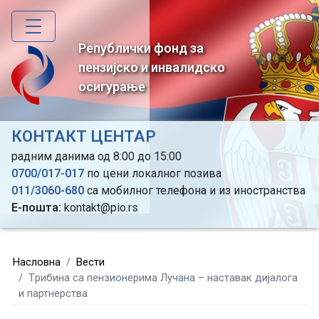
Skip
to
main
Републички фонд за
content
пензијско и инвалидско
осигурање
КОНТАКТ ЦЕНТАР
радним данима од 8:00 до 15:00
0700/017-017
по цени локалног позива
011/3060-680
са мобилног телефона и из иностранства
Е-пошта:
kontakt@pio.rs
Насловна
Вести
Tрибина са пензионерима Лучана – наставак дијалога
и партнерства