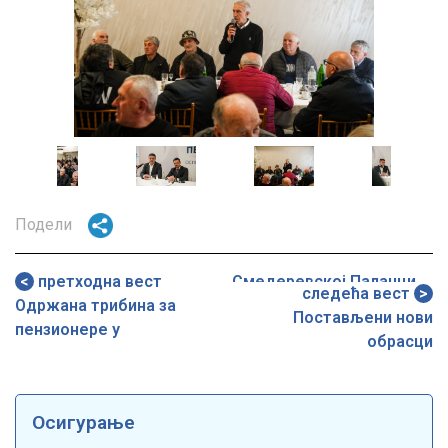
mage
Image
Image
Image
Подели
претходна вест
Смедеревској Паланци
следећа вест
Одржана трибина за
Постављени нови
пензионерe у
обрасци
Осигурање