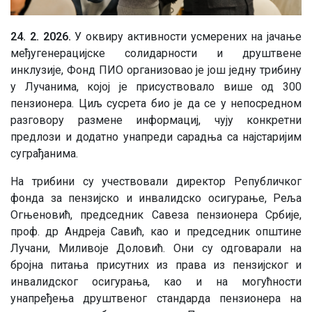
24. 2. 2026.
У оквиру активности усмерених на јачање
међугенерацијске солидарности и друштвене
инклузије, Фонд ПИО организовао је још једну трибину
у Лучанима, којој је присуствовало више од 300
пензионера. Циљ сусрета био је да се у непосредном
разговору размене информациј, чују конкретни
предлози и додатно унапреди сарадња са најстаријим
суграђанима.
На трибини су учествовали директор Републичког
фонда за пензијско и инвалидско осигурање, Реља
Огњеновић, председник Савезa пензионера Србије,
проф. др Андреја Савић, као и председник општине
Лучани, Миливоје Доловић. Они су одговарали на
бројна питања присутних из права из пензијског и
инвалидског осигурања, као и на могућности
унапређења друштвеног стандарда пензионера на