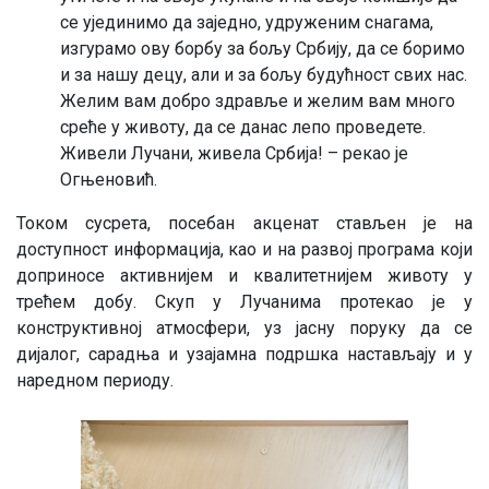
се ујединимо да заједно, удруженим снагама,
изгурамо ову борбу за бољу Србију, да се боримо
и за нашу децу, али и за бољу будућност свих нас.
Желим вам добро здравље и желим вам много
среће у животу, да се данас лепо проведете.
Живели Лучани, живела Србија! – рекао је
Огњеновић.
Током сусрета, посебан акценат стављен је на
доступност информација, као и на развој програма који
доприносе активнијем и квалитетнијем животу у
трећем добу. Скуп у Лучанима протекао је у
конструктивној атмосфери, уз јасну поруку да се
дијалог, сарадња и узајамна подршка настављају и у
наредном периоду.
Image
Image
Image
Image