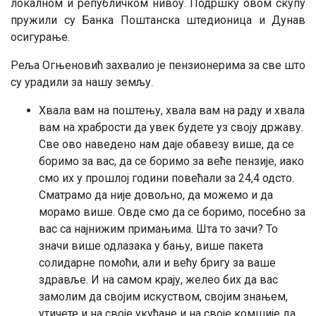
локалном и републичком нивоу. Подршку овом скупу
пружили су Банка Поштанска штедионица и Дунав
осигурање.
Реља Огњеновић захвалио је пензионерима за све што
су урадили за нашу земљу.
Хвала вам на поштењу, хвала вам на раду и хвала
вам на храбрости да увек будете уз своју државу.
Све ово наведено нам даје обавезу више, да се
боримо за вас, да се боримо за веће пензије, иако
смо их у прошлој години повећали за 24,4 одсто.
Сматрамо да није довољно, да можемо и да
морамо више. Овде смо да се боримо, посебно за
вас са најнижим примањима. Шта то зачи? То
значи више одлазака у бању, више пакета
солидарне помоћи, али и већу бригу за ваше
здравље. И на самом крају, желео бих да вас
замолим да својим искуством, својим знањем,
утичете и на своје укућане и на своје комшије да